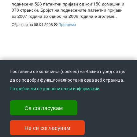
поднесени 528 патентни пријави од кои 150 домашни и
378 странски. Бројот на поднесените патентни пријави
во 2007 година во однос на 2006 година е зголеме..
Објавено на 08.04.2008
Превземи
Поставени се колачиња (cookies) на Вашиот уред со цел
да се подобри функционалноста на оваа веб страница.
Следете не на
Врати се горе
Потребни ми се дополнителни информации
Се согласувам
Ул. Даме Груев 14, Катна гаража Беко на 1-виот кат, 1000 Скопје,
Тел: +389 2 3103 601 (641), Факс: +389 2 3137 149 |
info@ippo.gov.mk
Не се согласувам
©
2026
. ·
Privacy
·
Terms