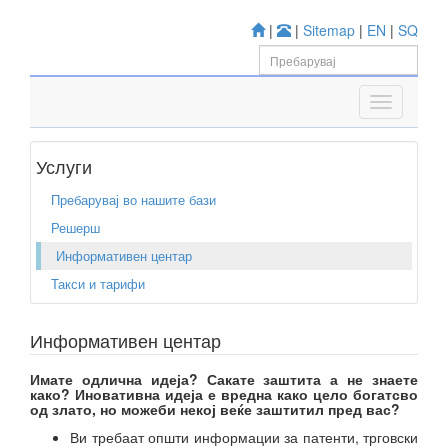
|
|
Sitemap
|
EN
|
SQ
Услуги
Пребарувај во нашите бази
Решерш
Информативен центар
Такси и тарифи
Информативен центар
Имате одлична идеја? Сакате заштита а не знаете
како? Иновативна идеја е вредна како цело богатсво
од злато, но можеби некој веќе заштитил пред вас?
Ви требаат општи информации за патенти, трговски