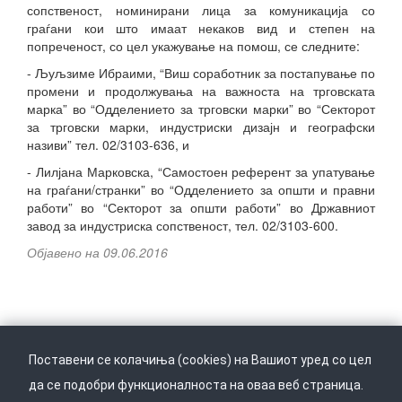
сопственост, номинирани лица за комуникација со
граѓани кои што имаат некаков вид и степен на
попреченост, со цел укажување на помош, се следните:
- Љуљзиме Ибраими, “Виш соработник за постапување по
промени и продолжувања на важноста на трговската
марка” во “Одделението за трговски марки” во “Секторот
за трговски марки, индустриски дизајн и географски
називи” тел. 02/3103-636, и
- Лилјана Марковска, “Самостоен референт за упатување
на граѓани/странки” во “Одделението за општи и правни
работи” во “Секторот за општи работи” во Државниот
завод за индустриска сопственост, тел. 02/3103-600.
Објавено на 09.06.2016
Поставени се колачиња (cookies) на Вашиот уред со цел
да се подобри функционалноста на оваа веб страница.