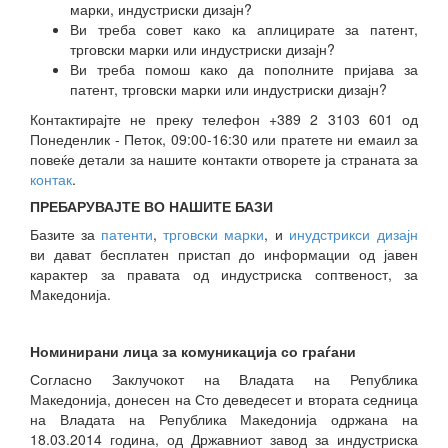
марки, индустриски дизајн?
Ви треба совет како ка аплицирате за патент,
трговски марки или индустриски дизајн?
Ви треба помош како да пополните пријава за
патент, трговски марки или индустриски дизајн?
Контактирајте не преку телефон +389 2 3103 601 од
Понеденлик - Петок, 09:00-16:30 или пратете ни емаил за
повеќе детали за нашите контакти отворете ја страната за
контак
.
ПРЕБАРУВАЈТЕ ВО НАШИТЕ БАЗИ
Базите за
патенти
,
трговски марки
, и
инудстрикси дизајн
ви дават бесплатен пристап до информации од јавен
карактер за правата од индустриска соптвеност, за
Македонија.
Номинирани лица за комуникација со граѓани
Согласно Заклучокот на Владата на Република
Македонија, донесен на Сто деведесет и втората седница
на Владата на Република Македонија одржана на
18.03.2014 година, од Државниот завод за индустриска