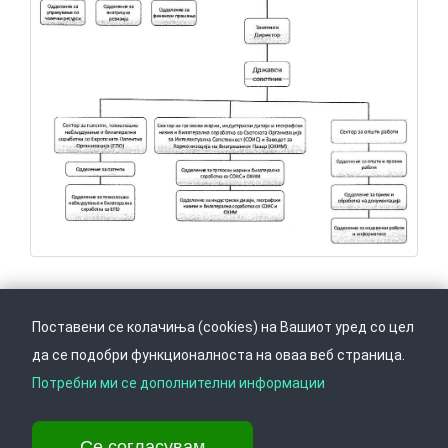
Поставени се колачиња (cookies) на Вашиот уред со цел
да се подобри функционалноста на оваа веб страница.
Следете не на
Врати се горе
Потребни ми се дополнителни информации
Се согласувам