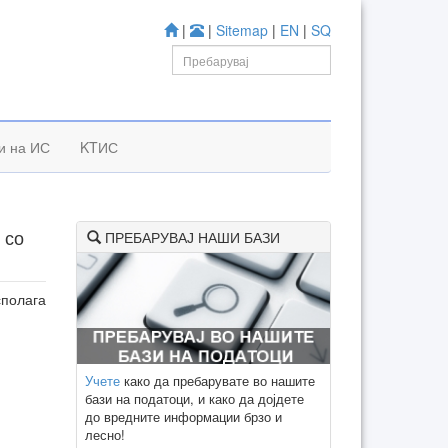
|
|
Sitemap
|
EN
|
SQ
и на ИС
KTИС
 со
ПРЕБАРУВАЈ НАШИ БАЗИ
сполага
Учете
како да пребарувате во нашите
бази на податоци, и како да дојдете
до вредните информации брзо и
лесно!