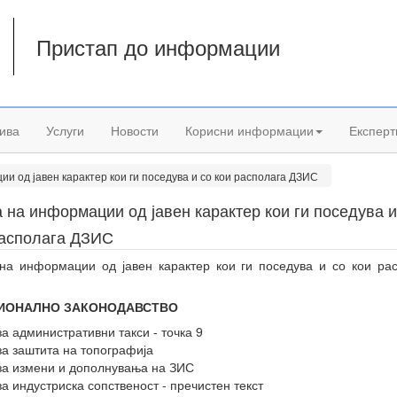
Пристап до информации
а
ива
Услуги
Новости
Корисни информации
Експерт
и од јавен карактер кои ги поседува и со кои располага ДЗИС
 на информации од јавен карактер кои ги поседува и
располага ДЗИС
на информации од јавен карактер кои ги поседува и со кои ра
ЦИОНАЛНО ЗАКОНОДАВСТВО
за административни такси - точка 9
за заштита на топографија
за измени и дополнувања на ЗИС
за индустриска сопственост - пречистен текст