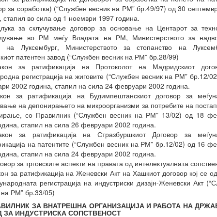
ор за соработка) (“Службен весник на РМ” бр.49/97) од 30 септемв
, стапил во сила од 1 ноември 1997 година.
длука за склучување договор за основање на Центарот за техн
дување во РМ меѓу Владата на РМ, Министерството за надв
и на Луксембург, Министерството за стопанство на Луксем
киот патентен завод (“Службен весник на РМ” бр.28/99)
акон за ратификација на Протоколот на Мадридскиот дого
родна регистрација на жиговите (“Службен весник на РМ” бр.12/02
ри 2002 година, стапил на сила 24 февруари 2002 година.
акон за ратификација на Будимпештанскиот договор за меѓун
вање на депонирањето на микроорганизми за потребите на постап
ирање, со Правилник (“Службен весник на РМ” 13/02) од 18 ф
одина, стапил на сила 26 февруари 2002 година.
акон за ратификација на Стразбуршкиот Договор за меѓун
икација на патентите (“Службен весник на РМ” бр.12/02) од 16 ф
одина, стапил на сила 24 февруари 2002 година.
говор за трговските аспекти на правата од интелектуалната сопстве
кон за ратификација на Женевски Акт на Хашкиот договор кој се о
ународната регистрација на индустриски дизајн-Женевски Акт (“
 на РМ” бр.33/05)
РАВИЛНИК ЗА ВНАТРЕШНА ОРГАНИЗАЦИЈА И РАБОТА НА ДРЖ
Д ЗА ИНДУСТРИСКА СОПСТВЕНОСТ