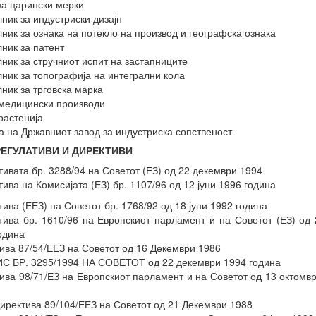
за царински мерки
ник за индустриски дизајн
ник за ознака на потекло на производ и географска ознака
ник за патент
ник за стручниот испит на застапниците
ник за топографија на интегрални кола
ник за трговска марка
медицински производи
растенија
 на Државниот завод за индустриска сопственост
У РЕГУЛАТИВИ И ДИРЕКТИВИ
тивата бр. 3288/94 на Советот (ЕЗ) од 22 декември 1994
тива на Комисијата (ЕЗ) бр. 1107/96 од 12 јуни 1996 година
тива (ЕЕЗ) на Советот бр. 1768/92 од 18 јуни 1992 година
тива бр. 1610/96 на Европскиот парламент и на Советот (ЕЗ) од 
одина
ива 87/54/ЕЕЗ на Советот од 16 Декември 1986
 БР. 3295/1994 НА СОВЕТОТ од 22 декември 1994 година
ива 98/71/ЕЗ на Европскиот парламент и на Советот од 13 октомв
иректива 89/104/ЕЕЗ на Советот од 21 Декември 1988