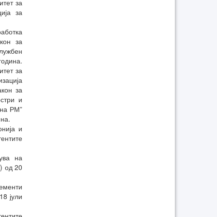
итет за
ија за
работка
кон за
Службен
година.
итет за
изација
акон за
стри и
 на РМ”
ина.
онија и
ентите
ува на
) од 20
лементи
18 јули
тентите