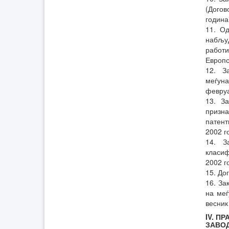
(Догов
година
11. О
набљу
работ
Европс
12. З
меѓуна
февруа
13. З
призна
патент
2002 г
14. З
класиф
2002 г
15. До
16. За
на меѓ
весник
IV. П
ЗАВО