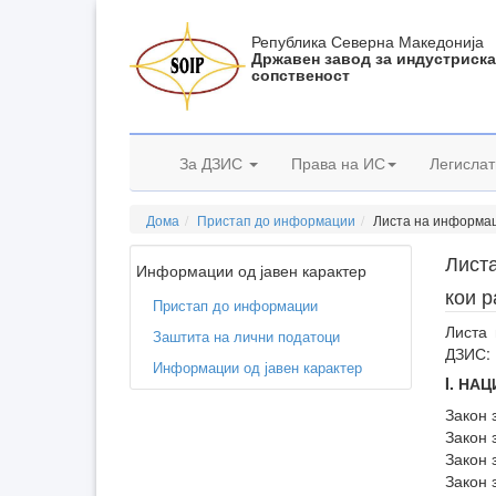
Република Северна Македонија
Државен завод за индустриск
сопственост
За ДЗИС
Права на ИС
Легислат
Дома
Пристап до информации
Листа на информаци
Листа
Информации од јавен карактер
кои 
Пристап до информации
Листа 
Заштита на лични податоци
ДЗИС:
Информации од јавен карактер
I. НА
Закон 
Закон 
Закон 
Закон 