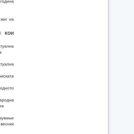
 година
 жиг на
Н КОИ
туална
а
туална
риската
одното
ародна
те
вување
 весник