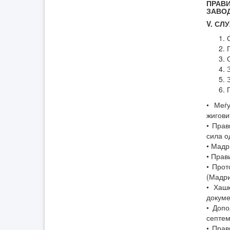
ПРАВ
ЗАВО
V. СЛ
• Меѓ
жигови
• Прав
сила о
• Мадр
• Прав
• Прот
(Мадри
• Хаш
докуме
• Допо
септем
• Прав