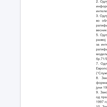
2. Одл
инфор
интеле
3. Одл
во об
ратифи
весник
5. Одл
развој
за инт
ратиф
модели
бр.71/
7. Одл
Европ
(“Служ
8. За
формал
јуни 1
9. Зак
од пра
1997 г
10. За