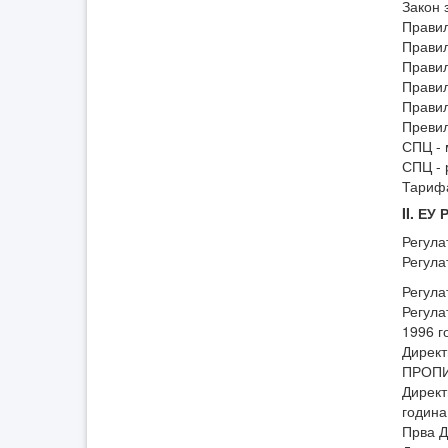
Закон 
Правил
Правил
Правил
Правил
Правил
Превил
СПЦ - 
СПЦ - 
Тарифа
II. Е
Регула
Регула
Регула
Регула
1996 г
Директ
ПРОПИС
Директ
година
Прва Д