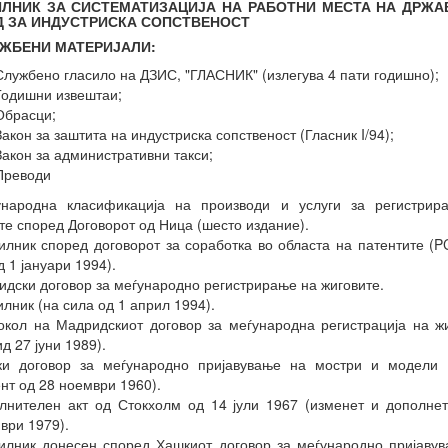
ИЛНИК ЗА СИСТЕМАТИЗАЦИЈА НА РАБОТНИ МЕСТА НА ДРЖА
Д ЗА ИНДУСТРИСКА СОПСТВЕНОСТ
УЖБЕНИ МАТЕРИЈАЛИ:
Службено гласило на ДЗИС, "ГЛАСНИК" (излегува 4 пати годишно);
Годишни извештаи;
Обрасци;
Закон за заштита на индустриска сопственост (Гласник I/94);
Закон за административни такси;
Преводи
ународна класификација на производи и услуги за регистрир
те според Договорот од Ница (шесто издание).
илник според договорот за соработка во областа на патентите (P
д 1 јануари 1994).
идски договор за меѓународно регистрирање на жиговите.
илник (на сила од 1 април 1994).
окол на Мадридскиот договор за меѓународна регистрација на ж
д 27 јуни 1989).
ки договор за меѓународно пријавување на мостри и модели 
нт од 28 ноември 1960).
лнителен акт од Стокхолм од 14 јули 1967 (изменет и дополне
ври 1979).
илник донесен според Хашкиот договор за меѓународно пријаву