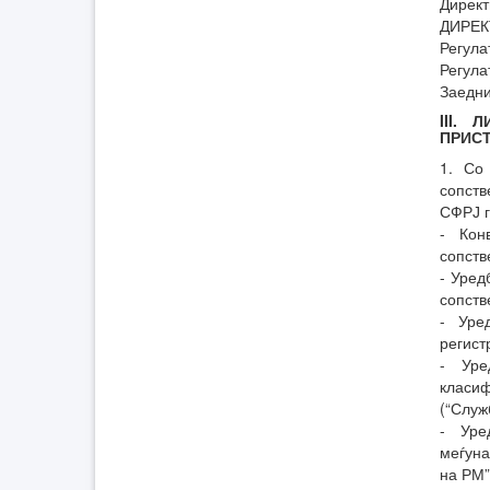
Директ
ДИРЕК
Регула
Регула
Заедн
III.
ПРИС
1. Со
сопств
СФРЈ г
- Кон
сопств
- Уред
сопств
- Уре
регист
- Уре
класиф
(“Служ
- Уре
меѓуна
на РМ”