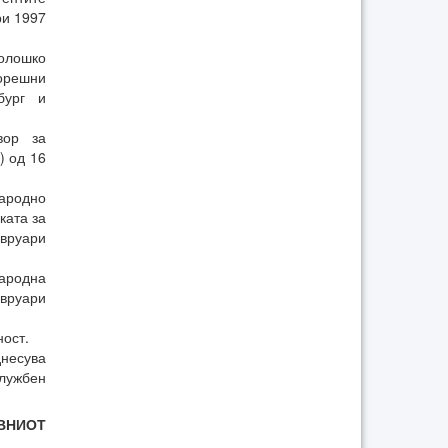
ри 1997
олошко
орешни
бург и
вор за
) од 16
ародно
ката за
евруари
ародна
евруари
ност.
днесува
Службен
АВНИОТ