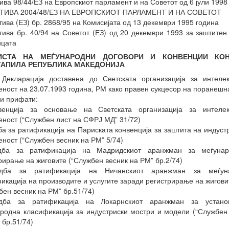
ива 98/44/ЕЗ на Европскиот парламент и на Советот од 6 јули 1998
ТИВА 2004/48/ЕЗ НА ЕВРОПСКИОТ ПАРЛАМЕНТ И НА СОВЕТОТ
тива (ЕЗ) бр. 2868/95 на Комисијата од 13 декември 1995 година
тива бр. 40/94 на Советот (ЕЗ) од 20 декември 1993 за заштитен
ицата
 ЛИСТА НА МЕЃУНАРОДНИ ДОГОВОРИ И КОНВЕНЦИИ КО
ТАПИЛА РЕПУБЛИКА МАКЕДОНИЈА
 Декларација доставена до Светската организација за интелек
еност на 23.07.1993 година, РМ како правен сукцесор на поранешн
и прифати:
венција за основање на Светската организација за интелек
еност (“Службен лист на СФРЈ МД” 31/72)
ба за ратификација на Париската конвенција за заштита на индуст
еност (“Службен весник на РМ” 5/74)
дба за ратификација на Мадридскиот аранжман за меѓунар
рирање на жиговите (“Службен весник на РМ” бр.2/74)
дба за ратификација на Ничанскиот аранжман за меѓун
икација на производите и услугите заради регистрирање на жигови
бен весник на РМ” бр.51/74)
дба за ратификација на Локарнскиот аранжман за устано
родна класификација за индустриски мостри и модели (“Службен
 бр.51/74)