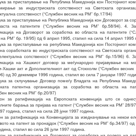
ука за пристапување на Република Македонија кон Постојниот ком
мирање за индустриската сопственост на Светската организац
ктуална сопственост (“Службен весник на РМ” бр.17/94)
ука за пристапување на Република Македонија кон Договорот за со
ласта на патентите (“Службен весник на РМ” бр.58/94). 4. За
кација на Договорот за соработка во областа на патентите (“
 на РМ” бр. 19/95) oд 6 април 1995, стапил на сила 14 април 1995 
ука за пристапување на република Македонија кон Постојниот ком
 на соработката во индустриската сопственост на Светската орган
електуална сопственост (“Службен весник на РМ” бр.15/96) 6. З
икација на Хашкиот договор за меѓународно пријавување на мо
-Хашки акт и Дополнителниот акт од Стокхолм (“Службен весник
96) од 30 декември 1996 година, стапил во сила 7 јануари 1997 год
ука за склучување Договор помеѓу Владата на Република Макед
ската патентна организација за соработка во областа на пат
бен весник на РМ” бр.20/97)
кон за ратификација на Европската конвенција што се однес
ните барања за пријава на патент (“Службен весник на РМ” 28/97
997 година, стапил на сила 28 јуни 1997 година.
он за ратификација на Конвенцијата за изедначување на некои е
вото на патент за пронајдок (“Службен весник на РМ” бр.34/97) од 
одина, стапил во сила 26 јули 1997 година.
кон за ратификација на Договорот за соработка на полето на па