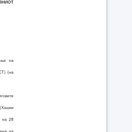
ВНИОТ
ање на
CT) (на
иговите
(Хашки
т на 28
вање на