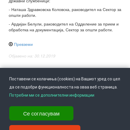
државни службеници:
- Наташа Здравковска Коловска, раководител на Сектор за
општи работи.
- Ардијан Белули, раководител на Одделение за прием и
обработка на документација, Сектор за општи работи.
Превземи
Објавено на: 30.12.2019
Поставени се колачиња (cookies) на Вашиот уред со цел
да се подобри функционалноста на оваа веб страница.
Следете не на
Врати се горе
Потребни ми се дополнителни информации
Се согласувам
Ул. Даме Груев 14, Катна гаража Беко на 1-виот кат, 1000 Скопје,
Тел: +389 2 3103 601 (641), Факс: +389 2 3137 149 |