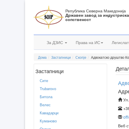
Република Северна Македонија
Државен завод за индустриск
сопственост
За ДЗИС
Права на ИС
Легислат
Дома
Застапници
Скопје
Адвокатско друштво К
Дета
Застапници
Сите
Адв
Trubarovo
Адр
Битола
Ул.
Велес
+3
Кавадарци
off
Куманово
Веб с
Охрид