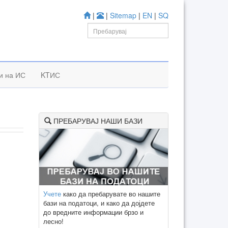
|
|
Sitemap
|
EN
|
SQ
и на ИС
KTИС
ПРЕБАРУВАЈ НАШИ БАЗИ
Учете
како да пребарувате во нашите
бази на податоци, и како да дојдете
до вредните информации брзо и
лесно!