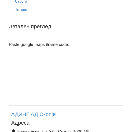
Струга
Тетово
Детален преглед
Paste google maps iframe code...
АДИНГ АД Скопје
Адреса
Новоселски Пат б.б., Скопје, 1000 MK