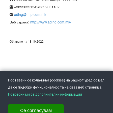
+3892032154;+3892031162
ading@mtp.com.mk
Веб страна:
http://www.ading.com.mk/
Објавено на 18.10.2022
Поставени се колачиња (cookies) на Вашиот уред со цел
да се подобри функционалноста на оваа веб страница.
Следете не на
Врати се горе
Потребни ми се дополнителни информации
Се согласувам