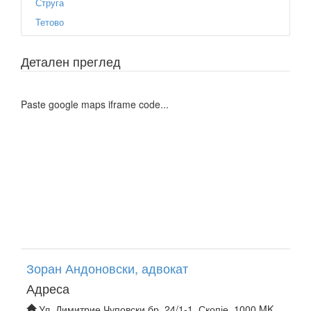
Струга
Тетово
Детален преглед
Paste google maps iframe code...
Зоран Андоновски, адвокат
Адреса
Ул. Димитрие Чуповски бр. 24/1-1, Скопје, 1000 MK