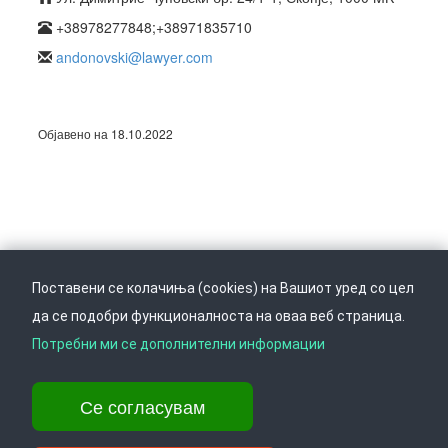
+38978277848;+38971835710
andonovski@lawyer.com
Објавено на 18.10.2022
Поставени се колачиња (cookies) на Вашиот уред со цел
да се подобри функционалноста на оваа веб страница.
Следете не на
Врати се горе
Потребни ми се дополнителни информации
Се согласувам
Ул. Даме Груев 14, Катна гаража Беко на 1-виот кат, 1000 Скопје,