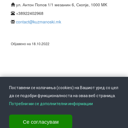
ул. Антон Попов 1/1 мезанин 6, Скопје, 1000 MK
+38922402968
contact@kuzmanoski.mk
Објавено на 18.10.2022
Поставени се колачиња (cookies) на Вашиот уред со цел
да се подобри функционалноста на оваа веб страница.
Следете не на
Врати се горе
Потребни ми се дополнителни информации
Се согласувам