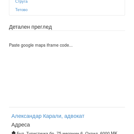
Струга
Тетово
Детален преглед
Paste google maps iframe code...
Александар Карали, адвокат
Адреса
Бул. Туристичка бр. 75 мезанин 6, Охрид, 6000 MK