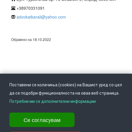
+38970331091
advokatkarali@yahoo.com
Објавено на 18.10.2022
Поставени се колачиња (cookies) на Вашиот уред со цел
да се подобри функционалноста на оваа веб страница.
Следете не на
Врати се горе
Потребни ми се дополнителни информации
Се согласувам
Ул. Даме Груев 14, Катна гаража Беко на 1-виот кат, 1000 Скопје,