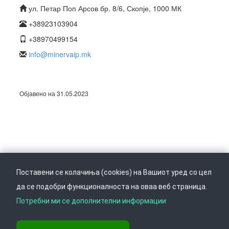
ул. Петар Поп Арсов бр. 8/6, Скопје, 1000 МК
+38923103904
+38970499154
info@minervaip.mk
Објавено на 31.05.2023
Поставени се колачиња (cookies) на Вашиот уред со цел
да се подобри функционалноста на оваа веб страница.
Следете не на
Врати се горе
Потребни ми се дополнителни информации