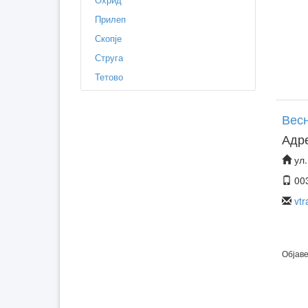
Прилеп
Скопје
Струга
Тетово
Весн
Адр
ул.
00
vt
Објаве