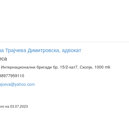
а Трајчева Димитровска, адвокат
еса
 Интернационални бригади бр. 15/2-кат7, Скопје, 1000 mk
38977959110
rajceva@yahoo.com
но на 03.07.2023