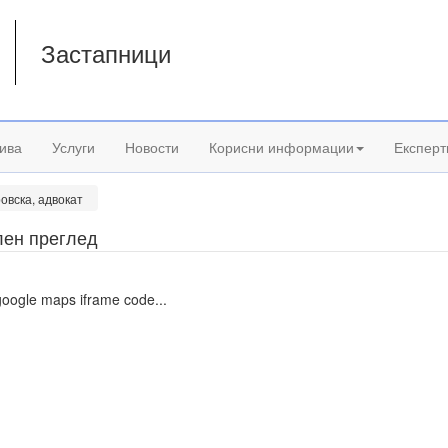
Застапници
а
ива
Услуги
Новости
Корисни информации
Експерт
овска, адвокат
лен преглед
google maps iframe code...