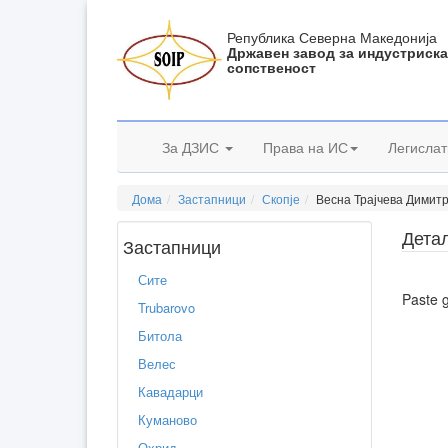
Република Северна Македонија
Државен завод за индустриск
сопственост
За ДЗИС
Права на ИС
Легислат
Дома
Застапници
Скопје
Весна Трајчева Димитр
Дета
Застапници
Сите
Paste 
Trubarovo
Битола
Велес
Кавадарци
Куманово
Охрид