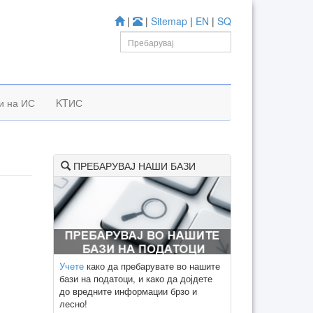
|
|
Sitemap
|
EN
|
SQ
и на ИС
KTИС
ПРЕБАРУВАЈ НАШИ БАЗИ
Учете
како да пребарувате во нашите
бази на податоци, и како да дојдете
до вредните информации брзо и
лесно!