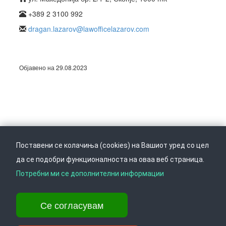
+389 2 3100 992
dragan.lazarov@lawofficelazarov.com
Објавено на 29.08.2023
Поставени се колачиња (cookies) на Вашиот уред со цел
да се подобри функционалноста на оваа веб страница.
Следете не на
Врати се горе
Потребни ми се дополнителни информации
Се согласувам
Ул. Даме Груев 14, Катна гаража Беко на 1-виот кат, 1000 Скопје,