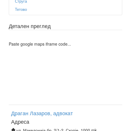
Струга
Тетово
Детален преглед
Paste google maps iframe code...
Драган Лазаров, адвокат
Адреса
ул. Македонија бр. 2/1-2, Скопје, 1000 mk