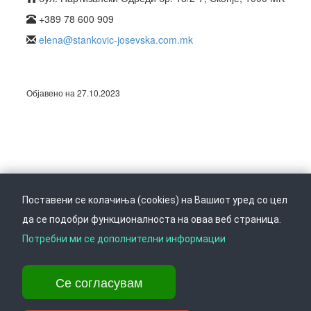
+389 78 600 909
elena@stankovic-josevska.com.mk
Објавено на 27.10.2023
Поставени се колачиња (cookies) на Вашиот уред со цел
да се подобри функционалноста на оваа веб страница.
Следете не на
Врати се горе
Потребни ми се дополнителни информации
Се согласувам
Ул. Даме Груев 14, Катна гаража Беко на 1-виот кат, 1000 Скопје,