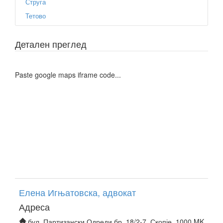
Струга
Тетово
Детален преглед
Paste google maps iframe code...
Елена Игњатовска, адвокат
Адреса
бул. Партизански Одреди бр. 18/2-7, Скопје, 1000 MK