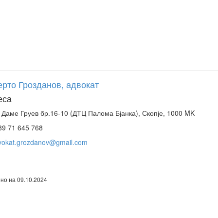
рто Грозданов, адвокат
еса
 Даме Груев бр.16-10 (ДТЦ Палома Бјанка), Скопје, 1000 MK
9 71 645 768
vokat.grozdanov@gmail.com
но на 09.10.2024