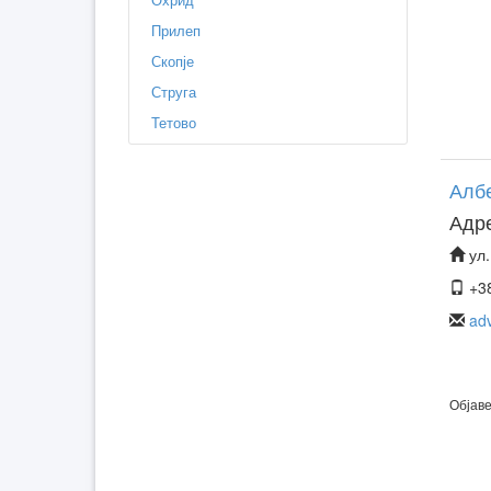
Прилеп
Скопје
Струга
Тетово
Албе
Адр
ул.
+38
ad
Објаве