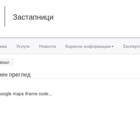
Застапници
а
ива
Услуги
Новости
Корисни информации
Експерт
вокат
лен преглед
google maps iframe code...