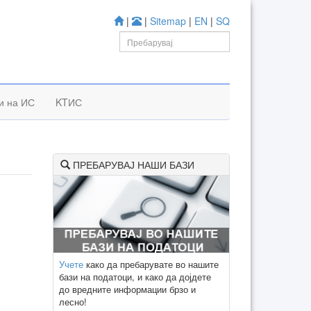
|
|
Sitemap
|
EN
|
SQ
и на ИС
KTИС
ПРЕБАРУВАЈ НАШИ БАЗИ
Учете
како да пребарувате во нашите
бази на податоци, и како да дојдете
до вредните информации брзо и
лесно!