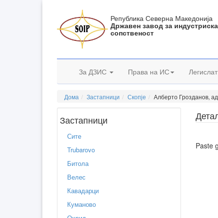
Република Северна Македонија
Државен завод за индустриск
сопственост
За ДЗИС
Права на ИС
Легислат
Дома
Застапници
Скопје
Алберто Грозданов, ад
Дета
Застапници
Сите
Paste 
Trubarovo
Битола
Велес
Кавадарци
Куманово
Охрид