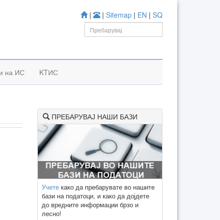
|
|
Sitemap
|
EN
|
SQ
и на ИС
KTИС
ПРЕБАРУВАЈ НАШИ БАЗИ
Учете
како да пребарувате во нашите
бази на податоци, и како да дојдете
до вредните информации брзо и
лесно!