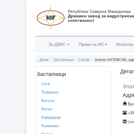
Република Северна Македонија
Државен завод за индустриск
сопственост
За ДЗИС
Права на ИС
Легислат
Дома
Застапници
Скопје
Златко АНТЕВСКИ, адв
Дета
Застапници
Сите
Зла
Trubarovo
Адр
Битола
Бул
Велес
+3
Кавадарци
la
Куманово
Охрид