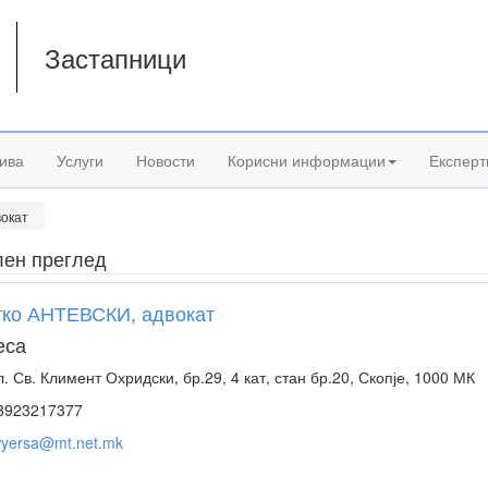
Застапници
а
ива
Услуги
Новости
Корисни информации
Експерт
окат
лен преглед
тко АНТЕВСКИ, адвокат
еса
. Св. Климент Охридски, бр.29, 4 кат, стан бр.20, Скопје, 1000 МК
8923217377
wyersa@mt.net.mk