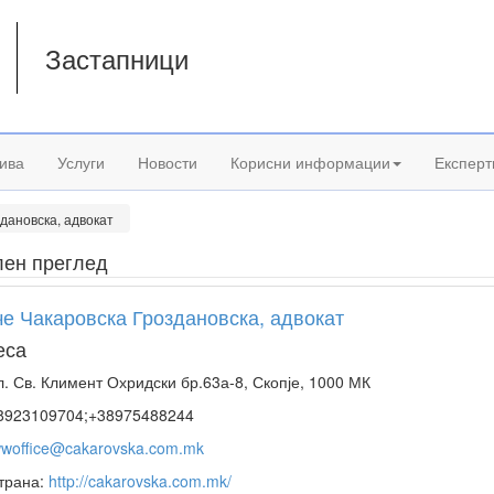
Застапници
а
ива
Услуги
Новости
Корисни информации
Експерт
дановска, адвокат
лен преглед
е Чакаровска Гроздановска, адвокат
еса
. Св. Климент Охридски бр.63а-8, Скопје, 1000 МК
923109704;+38975488244
wwoffice@cakarovska.com.mk
трана:
http://cakarovska.com.mk/