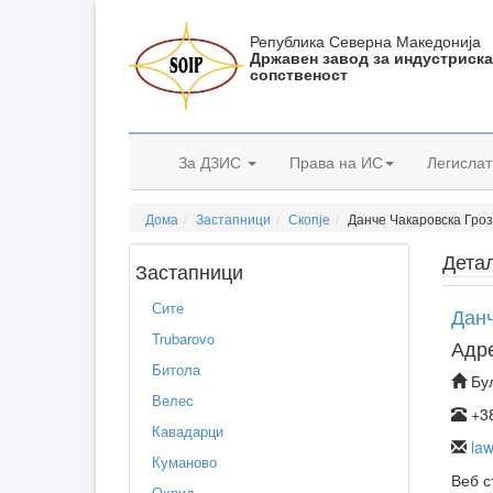
Република Северна Македонија
Државен завод за индустриск
сопственост
За ДЗИС
Права на ИС
Легислат
Дома
Застапници
Скопје
Данче Чакаровска Гроз
Дета
Застапници
Сите
Данч
Trubarovo
Адр
Битола
Бул
Велес
+38
Кавадарци
la
Куманово
Веб с
Охрид