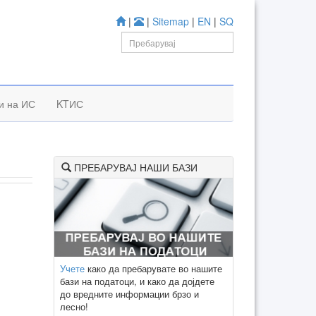
|
|
Sitemap
|
EN
|
SQ
и на ИС
KTИС
ПРЕБАРУВАЈ НАШИ БАЗИ
Учете
како да пребарувате во нашите
бази на податоци, и како да дојдете
до вредните информации брзо и
лесно!