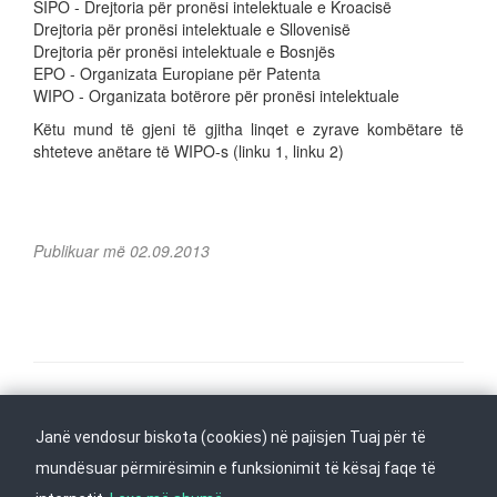
SIPO - Drejtoria për pronësi intelektuale e Kroacisë
Drejtoria për pronësi intelektuale e Sllovenisë
Drejtoria për pronësi intelektuale e Bosnjës
EPO - Organizata Europiane për Patenta
WIPO - Organizata botërore për pronësi intelektuale
Këtu mund të gjeni të gjitha linqet e zyrave kombëtare të
shteteve anëtare të WIPO-s (linku 1, linku 2)
Publikuar më 02.09.2013
Na ndiqni në
Janë vendosur biskota (cookies) në pajisjen Tuaj për të
Kthehu në fillim
mundësuar përmirësimin e funksionimit të kësaj faqe të