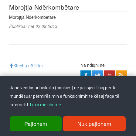
Mbrojtja Ndërkombëtare
Mbrojtja Ndërkombëtare
Publikuar më 02.09.2013
Na ndiqni në
Kthehu në fillim
Janë vendosur biskota (cookies) në pajisjen Tuaj për të
rr. Dame Gruev 14, Garazha në kate Beko, kati i 1-rë, 1000 Shkup, Tel:
mundësuar përmirësimin e funksionimit të kësaj faqe të
+389 2 3103 601 (641), Faks: +389 2 3137 149 |
info@ippo.gov.mk
internetit.
Lexo më shumë
©
2026
. ·
Privacy
·
Terms
Pajtohem
Nuk pajtohem