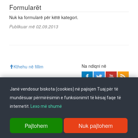
Formularët
Nuk ka formularë për këtë kategori.
Publikuar më 02.09.2013
Na ndiqni në
Kthehu në fillim
Janë vendosur biskota (cookies) në pajisjen Tuaj për të
rr. Dame Gruev 14, Garazha në kate Beko, kati i 1-rë, 1000 Shkup, Tel:
mundësuar përmirësimin e funksionimit të kësaj faqe të
+389 2 3103 601 (641), Faks: +389 2 3137 149 |
info@ippo.gov.mk
internetit.
Lexo më shumë
©
2026
. ·
Privacy
·
Terms
Pajtohem
Nuk pajtohem