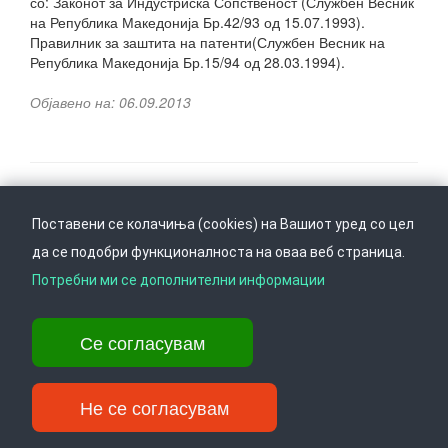
со: Законот за Индустриска Сопственост (Службен Весник
на Република Македонија Бр.42/93 од 15.07.1993).
Правилник за заштита на патенти(Службен Весник на
Република Македонија Бр.15/94 од 28.03.1994).
Објавено на: 06.09.2013
Поставени се колачиња (cookies) на Вашиот уред со цел
Следете не на
Врати се горе
да се подобри функционалноста на оваа веб страница.
Потребни ми се дополнителни информации
Ул. Даме Груев 14, Катна гаража Беко на 1-виот кат, 1000 Скопје,
Се согласувам
Тел: +389 2 3103 601 (641), Факс: +389 2 3137 149 |
info@ippo.gov.mk
©
2026
. ·
Privacy
·
Terms
Не се согласувам