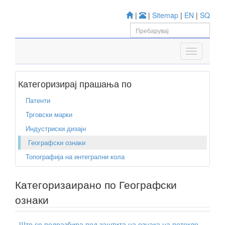
|
|
Sitemap
|
EN
|
SQ
Категоризирај прашања по
Патенти
Трговски марки
Индустриски дизајн
Географски ознаки
Топографија на интегрални кола
Категоризаирано по Географски
ознаки
Што се подразбира под заштита на ознака на потекло