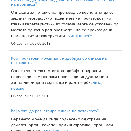
на производ?
Ознаката за потекло на производ се користи за да се
заштити географскиот идентитет на производот чии
главни карактеристики во голема мерка се условени од
местото односно регионот каде што се произведени,
при што тие карактеристики..
читај повеќе...
Објавено на 06.09.2013
Кои производи можат да се здобијат со ознака на
потеклото?
Ознака за потекло можат да добијат природни
производи, земјоделски производи, индустриски и
занаетчискипроизводи како и ракотворби.
читај
повеќе...
Објавено на 06.09.2013
Кој може да регистрира ознака на потеклото?
Барањето може да биде поднесено од страна на
државен орган, локален административен орган или
производителот.
читај повеќе...