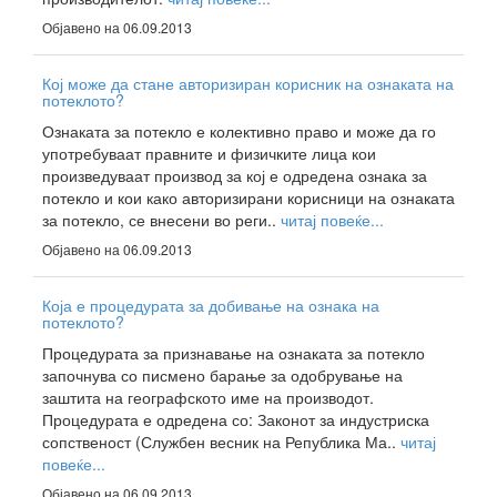
Објавено на 06.09.2013
Кој може да стане авторизиран корисник на ознаката на
потеклото?
Ознаката за потекло е колективно право и може да го
употребуваат правните и физичките лица кои
произведуваат производ за кој е одредена ознака за
потекло и кои како авторизирани корисници на ознаката
за потекло, се внесени во реги..
читај повеќе...
Објавено на 06.09.2013
Која е процедурата за добивање на ознака на
потеклото?
Процедурата за признавање на ознаката за потекло
започнува со писмено барање за одобрување на
заштита на географското име на производот.
Процедурата е одредена со: Законот за индустриска
сопственост (Службен весник на Република Ма..
читај
повеќе...
Објавено на 06.09.2013