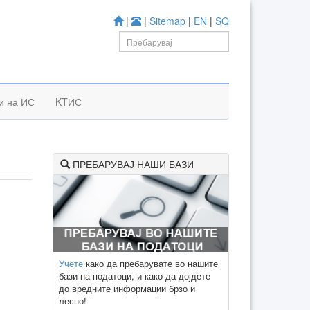
|
|
Sitemap
|
EN
|
SQ
и на ИС
KTИС
ПРЕБАРУВАЈ НАШИ БАЗИ
Учете
како да пребарувате во нашите
бази на податоци, и како да дојдете
до вредните информации брзо и
лесно!