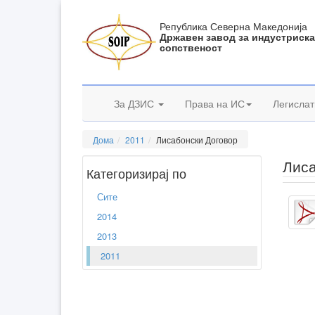
Република Северна Македонија
Државен завод за индустриск
сопственост
За ДЗИС
Права на ИС
Легислат
Дома
2011
Лисабонски Договор
Лиса
Категоризирај по
Сите
2014
2013
2011