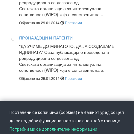
репродуцирана со дозвола од
Светската организација за интелектуална
сопственост (WIPO) која е сопственик на ..
Објавено на 29.01.2014
Превземи
ПРОНАЈДОЦИ И ПАТЕНТИ
"ДА УЧИМЕ ДО МИНАТОТО, ДА ЈА СОЗДАВАМЕ
ИДНИНАТА" Оваа публикација е преведена и
репродуцирана со дозвола од
Светската организација за интелектуална
сопственост (WIPO) која е сопственик на а..
Објавено на 29.01.2014
Превземи
Поставени се колачиња (cookies) на Вашиот уред со цел
да се подобри функционалноста на оваа веб страница.
Следете не на
Врати се горе
Потребни ми се дополнителни информации