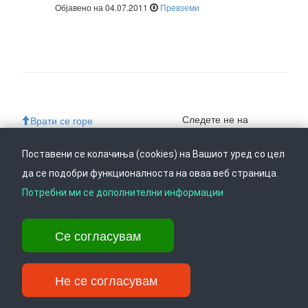
Објавено на 04.07.2011
Превземи
Следете не на
Врати се горе
Поставени се колачиња (cookies) на Вашиот уред со цел
да се подобри функционалноста на оваа веб страница.
Ул. Даме Груев 14, Катна гаража Беко на 1-виот кат, 1000 Скопје,
Потребни ми се дополнителни информации
Тел: +389 2 3103 601 (641), Факс: +389 2 3137 149 |
info@ippo.gov.mk
©
2026
. ·
Privacy
·
Terms
Се согласувам
Не се согласувам