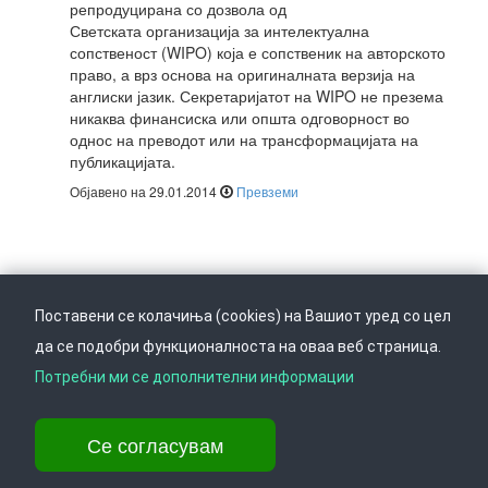
репродуцирана со дозвола од
Светската организација за интелектуална
сопственост (WIPO) која е сопственик на авторското
право, а врз основа на оригиналната верзија на
англиски јазик. Секретаријатот на WIPO не презема
никаква финансиска или општа одговорност во
однос на преводот или на трансформацијата на
публикацијата.
Објавено на 29.01.2014
Превземи
Поставени се колачиња (cookies) на Вашиот уред со цел
да се подобри функционалноста на оваа веб страница.
Следете не на
Врати се горе
Потребни ми се дополнителни информации
Се согласувам
Ул. Даме Груев 14, Катна гаража Беко на 1-виот кат, 1000 Скопје,