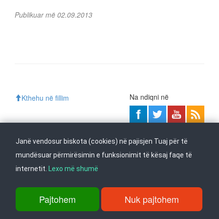
Publikuar më 02.09.2013
Na ndiqni në
Kthehu në fillim
Janë vendosur biskota (cookies) në pajisjen Tuaj për të
rr. Dame Gruev 14, Garazha në kate Beko, kati i 1-rë, 1000 Shkup, Tel:
+389 2 3103 601 (641), Faks: +389 2 3137 149 |
info@ippo.gov.mk
mundësuar përmirësimin e funksionimit të kësaj faqe të
©
2026
. ·
Privacy
·
Terms
internetit.
Lexo më shumë
Pajtohem
Nuk pajtohem