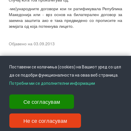
-ме|ународните договори кои ги ратификувала Република
Македонија или - врз основ на билатерален договор за
заемна заштита ако е така предвидено со прописите на
земјата од која потекнува лицето.
Објавено на 03.09.2013
Поставени се колачиња (cookies) на Вашиот уред со цел
да се подобри функционалноста на оваа веб страница.
Следете не на
Врати се горе
Потребни ми се дополнителни информации
Се согласувам
Ул. Даме Груев 14, Катна гаража Беко на 1-виот кат, 1000 Скопје,
Тел: +389 2 3103 601 (641), Факс: +389 2 3137 149 |
info@ippo.gov.mk
Не се согласувам
©
2026
. ·
Privacy
·
Terms