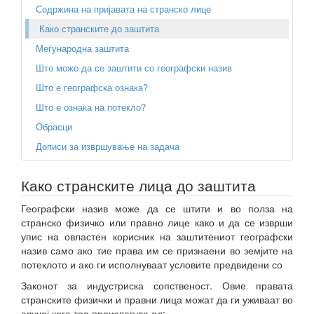
Содржина на пријавата на странско лице
Како странските до заштита
Меѓународна заштита
Што може да се заштити со географски назив
Што е географска ознака?
Што е ознака на потекло?
Обрасци
Дописи за извршување на задача
Како странските лица до заштита
Географски назив може да се штити и во полза на
странско физичко или правно лице како и да се изврши
упис на овластен корисник на заштитениот географски
назив само ако тие права им се признаени во земјите на
потеклото и ако ги исполнуваат условите предвидени со
Законот за индустриска сопственост. Овие правата
странските физички и правни лица можат да ги уживаат во
случај кога тоа произлегува од: