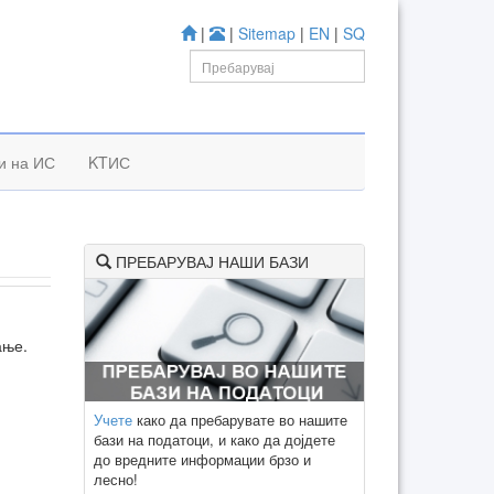
|
|
Sitemap
|
EN
|
SQ
к
и на ИС
KTИС
ПРЕБАРУВАЈ НАШИ БАЗИ
ање.
Учете
како да пребарувате во нашите
бази на податоци, и како да дојдете
до вредните информации брзо и
лесно!