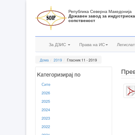
Република Северна Македонија
Државен завод за индустриск
сопственост
За ДЗИС
Права на ИС
Легислат
Дома
2019
Гласник 11 - 2019
Прев
Kатегоризирај по
Сите
2026
2025
2024
2023
2022
2021