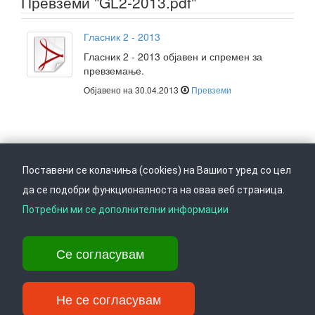
Превземи "GL2-2013.pdf"
Гласник 2 - 2013
Гласник 2 - 2013 објавен и спремен за
превземање.
Објавено на 30.04.2013
Превземи
Поставени се колачиња (cookies) на Вашиот уред со цел
да се подобри функционалноста на оваа веб страница.
Следете не на
Врати се горе
Потребни ми се дополнителни информации
Се согласувам
Ул. Даме Груев 14, Катна гаража Беко на 1-виот кат, 1000 Скопје,
Тел: +389 2 3103 601 (641), Факс: +389 2 3137 149 |
info@ippo.gov.mk
Не се согласувам
©
. ·
Privacy
·
Terms