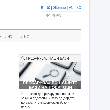
|
|
Sitemap
|
EN
|
SQ
к
и на ИС
KTИС
ПРЕБАРУВАЈ НАШИ БАЗИ
Учете
како да пребарувате во нашите
бази на податоци, и како да дојдете
до вредните информации брзо и
лесно!