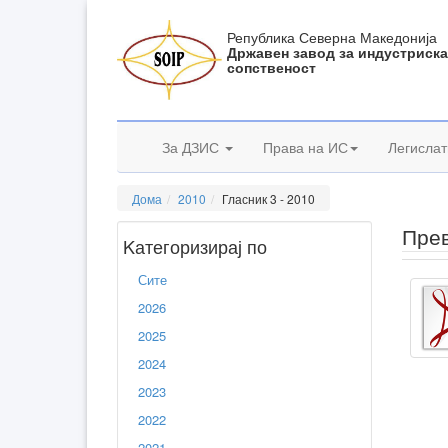
Република Северна Македонија
Државен завод за индустриск
сопственост
За ДЗИС
Права на ИС
Легислат
Дома
2010
Гласник 3 - 2010
Прев
Kатегоризирај по
Сите
2026
2025
2024
2023
2022
2021