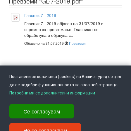
Превземи "GL-7-2019.pdf"
Гласник 7 - 2019
Гласник 7 - 2019 објавен на 31/07/2019 и
спремен за превземање. Гласникот се
обработува и објавува с..
Објавено на 31.07.2019
Превземи
Поставени се колачиња (cookies) на Вашиот уред со цел
да се подобри функционалноста на оваа веб страница.
Следете не на
Врати се горе
Потребни ми се дополнителни информации
Се согласувам
Ул. Даме Груев 14, Катна гаража Беко на 1-виот кат, 1000 Скопје,
Тел: +389 2 3103 601 (641), Факс: +389 2 3137 149 |
info@ippo.gov.mk
Не се согласувам