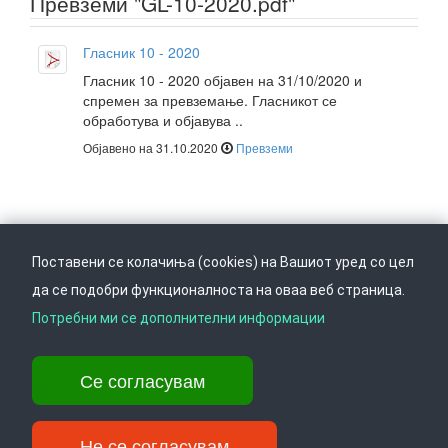
Превземи "GL-10-2020.pdf"
Гласник 10 - 2020
Гласник 10 - 2020 објавен на 31/10/2020 и
спремен за превземање. Гласникот се
обработува и објавува ..
Објавено на 31.10.2020
Превземи
Поставени се колачиња (cookies) на Вашиот уред со цел
да се подобри функционалноста на оваа веб страница.
Следете не на
Врати се горе
Потребни ми се дополнителни информации
Се согласувам
Ул. Даме Груев 14, Катна гаража Беко на 1-виот кат, 1000 Скопје,
Тел: +389 2 3103 601 (641), Факс: +389 2 3137 149 |
info@ippo.gov.mk
Не се согласувам