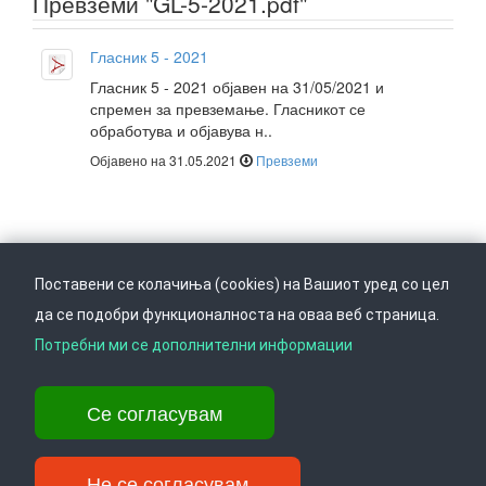
Превземи "GL-5-2021.pdf"
Гласник 5 - 2021
Гласник 5 - 2021 објавен на 31/05/2021 и
спремен за превземање. Гласникот се
обработува и објавува н..
Објавено на 31.05.2021
Превземи
Поставени се колачиња (cookies) на Вашиот уред со цел
да се подобри функционалноста на оваа веб страница.
Следете не на
Врати се горе
Потребни ми се дополнителни информации
Се согласувам
Ул. Даме Груев 14, Катна гаража Беко на 1-виот кат, 1000 Скопје,
Тел: +389 2 3103 601 (641), Факс: +389 2 3137 149 |
info@ippo.gov.mk
Не се согласувам