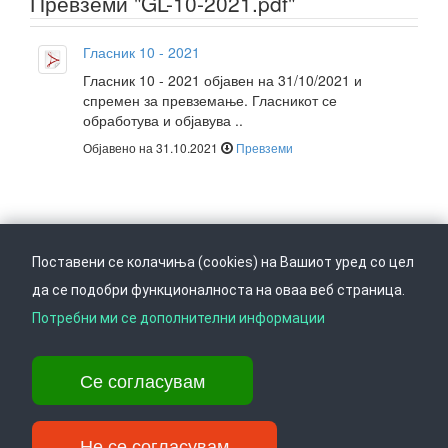
Превземи "GL-10-2021.pdf"
Гласник 10 - 2021
Гласник 10 - 2021 објавен на 31/10/2021 и
спремен за превземање. Гласникот се
обработува и објавува ..
Објавено на 31.10.2021
Превземи
Поставени се колачиња (cookies) на Вашиот уред со цел
да се подобри функционалноста на оваа веб страница.
Следете не на
Врати се горе
Потребни ми се дополнителни информации
Се согласувам
Ул. Даме Груев 14, Катна гаража Беко на 1-виот кат, 1000 Скопје,
Тел: +389 2 3103 601 (641), Факс: +389 2 3137 149 |
info@ippo.gov.mk
Не се согласувам