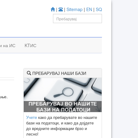
|
|
Sitemap
|
EN
|
SQ
к
и на ИС
KTИС
ПРЕБАРУВАЈ НАШИ БАЗИ
ање.
Учете
како да пребарувате во нашите
бази на податоци, и како да дојдете
до вредните информации брзо и
лесно!