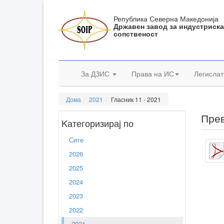
Република Северна Македонија
Државен завод за индустриск
сопственост
За ДЗИС
Права на ИС
Легислат
Дома
2021
Гласник 11 - 2021
Прев
Kатегоризирај по
Сите
2026
2025
2024
2023
2022
2021