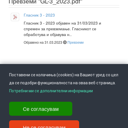
Превземи "GL-3_2023.pdf"
Гласник 3 - 2023
Гласник 3 - 2023 објавен на 31/03/2023 и
спремен за превземање. Гласникот се
обработува и објавува н..
Објавено на 31.03.2023
Превземи
Поставени се колачиња (cookies) на Вашиот уред со цел
да се подобри функционалноста на оваа веб страница.
Следете не на
Врати се горе
Потребни ми се дополнителни информации
Се согласувам
Ул. Даме Груев 14, Катна гаража Беко на 1-виот кат, 1000 Скопје,
Тел: +389 2 3103 601 (641), Факс: +389 2 3137 149 |
info@ippo.gov.mk
Не се согласувам