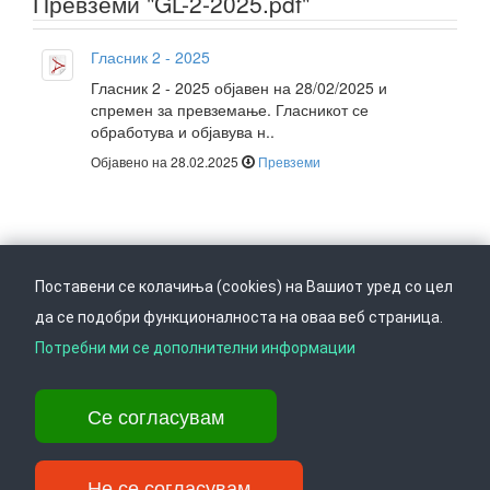
Превземи "GL-2-2025.pdf"
Гласник 2 - 2025
Гласник 2 - 2025 објавен на 28/02/2025 и
спремен за превземање. Гласникот се
обработува и објавува н..
Објавено на 28.02.2025
Превземи
Поставени се колачиња (cookies) на Вашиот уред со цел
да се подобри функционалноста на оваа веб страница.
Следете не на
Врати се горе
Потребни ми се дополнителни информации
Се согласувам
Ул. Даме Груев 14, Катна гаража Беко на 1-виот кат, 1000 Скопје,
Тел: +389 2 3103 601 (641), Факс: +389 2 3137 149 |
info@ippo.gov.mk
Не се согласувам