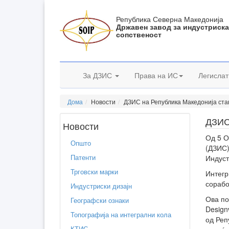
Република Северна Македонија
Државен завод за индустриск
сопственост
За ДЗИС
Права на ИС
Легислат
Дома
Новости
ДЗИС на Република Македонија ста
ДЗИС
Новости
Од 5 О
Општо
(ДЗИС)
Патенти
Индуст
Трговски марки
Интегр
сорабо
Индустриски дизајн
Ова по
Географски ознаки
Design
Топографија на интегрални кола
од Реп
КТИС