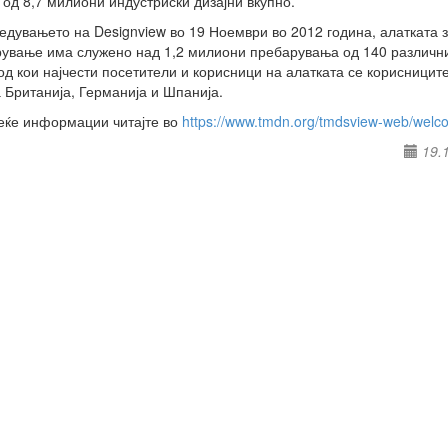
 од 8,7 милиони индустриски дизајни вкупно.
едувањето на Designview во 19 Ноември во 2012 година, алатката 
ување има служено над 1,2 милиони пребарувања од 140 различн
 од кои најчести посетители и корисници на алатката се корисницит
 Британија, Германија и Шпанија.
еќе информации читајте во
https://www.tmdn.org/tmdsview-web/welc
19.