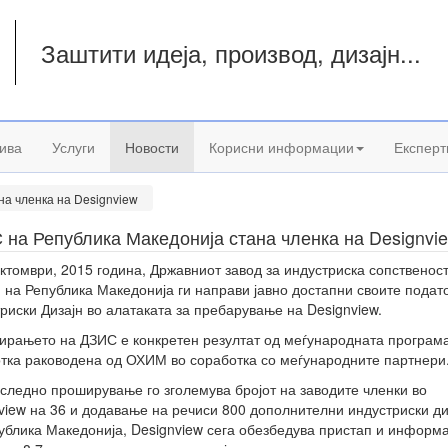
Заштити идеја, производ, дизајн...
а
ива
Услуги
Новости
Корисни информации
Експерт
на членка на Designview
 на Република Македонија стана членка на Designvi
ктомври, 2015 година, Државниот завод за индустриска сопственос
 на Република Македонија ги направи јавно достапни своите подат
риски Дизајн во алатаката за пребарување на Designview.
ирањето на ДЗИС е конкретен резултат од меѓународната програма
тка раководена од ОХИМ во соработка со меѓународните партнери
следно проширување го зголемува бројот на заводите членки во
view на 36 и додавање на речиси 800 дополнителни индустриски ди
ублика Македонија, Designview сега обезбедува пристап и информ