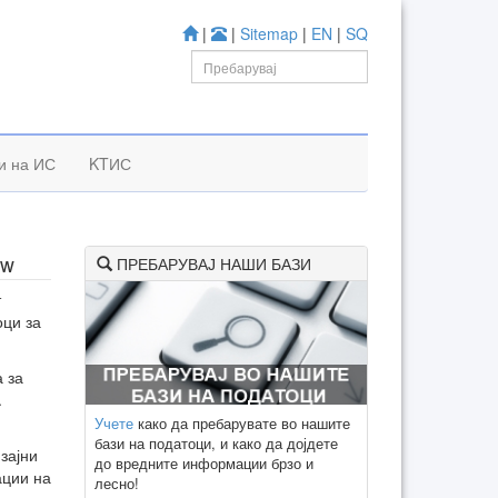
|
|
Sitemap
|
EN
|
SQ
и на ИС
KTИС
ew
ПРЕБАРУВАЈ НАШИ БАЗИ
т
оци за
 за
.
Учете
како да пребарувате во нашите
бази на податоци, и како да дојдете
зајни
до вредните информации брзо и
ации на
лесно!