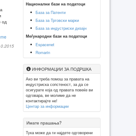
Национални бази на податоци
за
База за Патенти
и
База за Трговски марки
е од
База за индустриски дизајн
Меѓународни бази на податоци
ome
Espacenet
10.2015
Romarin
ИНФОРМАЦИИ ЗА ПОДРШКА
Ако ви треба помош за правата на
индустриска сопстеност, за да се
осигурате која од правата повеќе ви
одговара, ве молиме да не
контактирајте не!
Центар за информации
Имате прашања?
Тука може да ги најдете одговорени