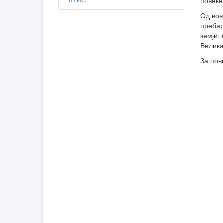
повеќе
Од вов
пребар
земји,
Велика
За пов