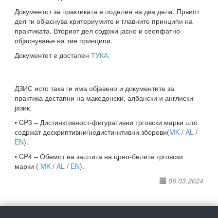
Документот за практиката е поделен на два дела. Првиот
дел ги објаснува критериумите и главните принципи на
практиката. Вториот дел содржи јасно и сеопфатно
објаснување на тие принципи.
Документот е достапен
ТУКА
.
ДЗИС исто така ги има објавено и документите за
практика достапни на македонски, албански и англиски
јазик:
• CP3 – Дистинктивност-фигуративни трговски марки што
содржат дескриптивни/недистинктивни зборови(
MK
/
AL
/
EN
).
• CP4 – Обемот на заштита на црно-белите трговски
марки (
MK
/
AL
/
EN
).
06.03.2024