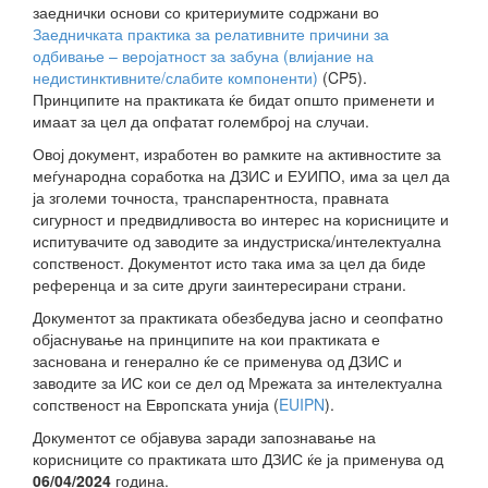
заеднички основи со критериумите содржани во
Заедничката практика за релативните причини за
одбивање – веројатност за забуна (влијание на
недистинктивните/слабите компоненти)
(CP5).
Принципите на практиката ќе бидат општо применети и
имаат за цел да опфатат големброј на случаи.
Овој документ, изработен во рамките на активностите за
меѓународна соработка на ДЗИС и ЕУИПО, има за цел да
ја зголеми точноста, транспарентноста, правната
сигурност и предвидливоста во интерес на корисниците и
испитувачите од заводите за индустриска/интелектуална
сопственост. Документот исто така има за цел да биде
референца и за сите други заинтересирани страни.
Документот за практиката обезбедува јасно и сеопфатно
објаснување на принципите на кои практиката е
заснована и генерално ќе се применува од ДЗИС и
заводите за ИС кои се дел од Мрежата за интелектуална
сопственост на Европската унија (
EUIPN
).
Документот се објавува заради запознавање на
корисниците со практиката што ДЗИС ќе ја применува од
06/04/2024
година.