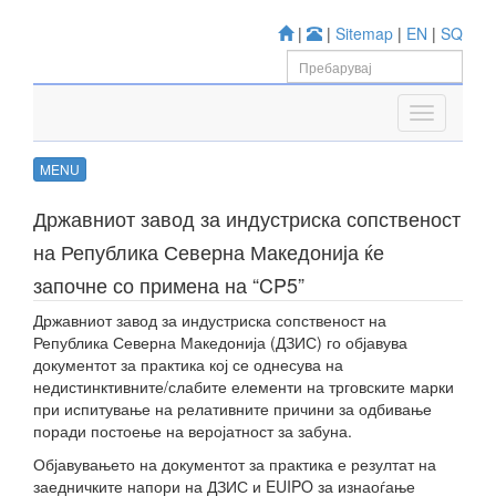
|
|
Sitemap
|
EN
|
SQ
MENU
Државниот завод за индустриска сопственост
на Република Северна Македонија ќе
започне со примена на “CP5”
Државниот завод за индустриска сопственост на
Република Северна Македонија (ДЗИС) го објавува
документот за практика кој се однесува на
недистинктивните/слабите елементи на трговските марки
при испитување на релативните причини за одбивање
поради постоење на веројатност за забуна.
Објавувањето на документот за практика е резултат на
заедничките напори на ДЗИС и EUIPO за изнаоѓање