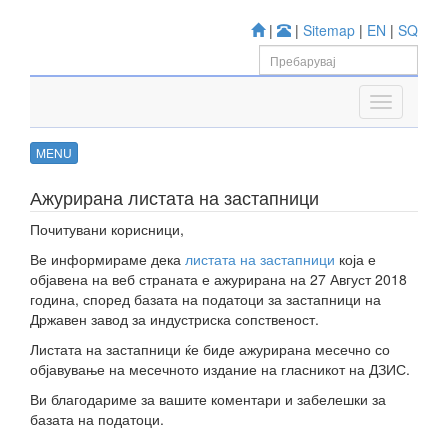
|
|
Sitemap
|
EN
|
SQ
MENU
Ажурирана листата на застапници
Почитувани корисници,
Ве информираме дека
листата на застапници
која е
објавена на веб страната е ажурирана на 27 Август 2018
година, според базата на податоци за застапници на
Државен завод за индустриска сопственост.
Листата на застапници ќе биде ажурирана месечно со
објавување на месечното издание на гласникот на ДЗИС.
Ви благодариме за вашите коментари и забелешки за
базата на податоци.