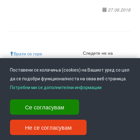
27.08.2018
Следете не на
Врати се горе
Поставени се колачиња (cookies) на Вашиот уред со цел
да се подобри функционалноста на оваа веб страница.
Ул. Даме Груев 14, Катна гаража Беко на 1-виот кат, 1000 Скопје,
Потребни ми се дополнителни информации
Тел: +389 2 3103 601 (641), Факс: +389 2 3137 149 |
info@ippo.gov.mk
©
2026
. ·
Privacy
·
Terms
Се согласувам
Не се согласувам