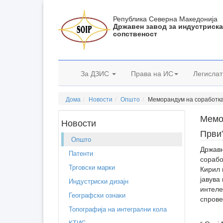
Република Северна Македонија
Државен завод за индустриск
сопственост
За ДЗИС
Права на ИС
Легислат
Дома
Новости
Општо
Меморандум на соработка 
Мемо
Новости
Први
Општо
Државн
Патенти
сорабо
Трговски марки
Кирил 
јавува
Индустриски дизајн
интеле
Географски ознаки
спрове
Топографија на интегрални кола
КТИС