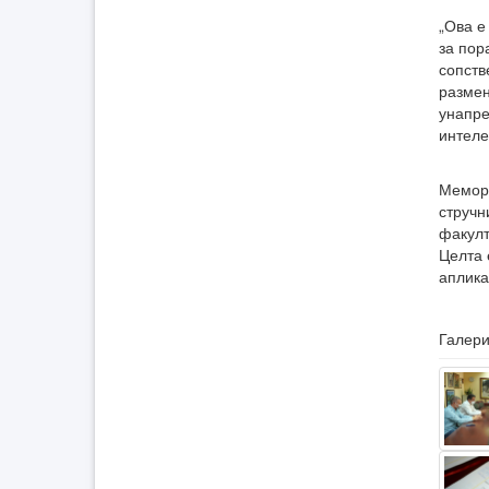
„Ова е
за пор
сопств
размен
унапре
интеле
Мемора
стручн
факулт
Целта 
аплика
Галери