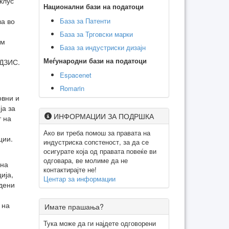
клус
Национални бази на податоци
База за Патенти
ва во
База за Трговски марки
им
База за индустриски дизајн
Меѓународни бази на податоци
 ДЗИС.
Espacenet
Romarin
овни и
ја за
ИНФОРМАЦИИ ЗА ПОДРШКА
т на
Ако ви треба помош за правата на
ции.
индустриска сопстеност, за да се
осигурате која од правата повеќе ви
одговара, ве молиме да не
кна
контактирајте не!
ија,
Центар за информации
едени
 на
Имате прашања?
Тука може да ги најдете одговорени