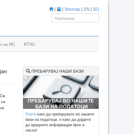
|
|
Sitemap
|
EN
|
SQ
и на ИС
KTИС
јан
ПРЕБАРУВАЈ НАШИ БАЗИ
Св.
 се
на
Учете
како да пребарувате во нашите
бази на податоци, и како да дојдете
до вредните информации брзо и
лесно!