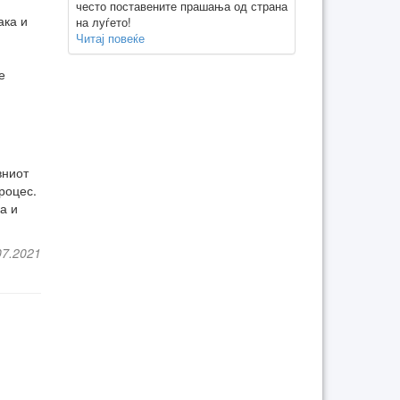
често поставените прашања од страна
ака и
на луѓето!
Читај повеќе
е
вниот
роцес.
а и
07.2021