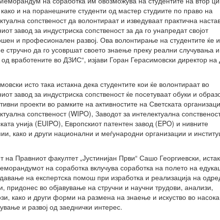
 Меморандум на соработка им овозможува на студентите на втор ци
 како и на поранешните студенти од мастер студиите по право на
ктуална сопственост да волонтираат и изведуваат практична наста
иот завод за индустриска сопственост за да го унапредат својот
шен и професионален развој. Ова волонтирање на студентите ќе 
е стручно да го усовршат своето знаење преку реални случувања и
од вработените во ДЗИС“, изјави Горан Герасимовски директор на
мовски исто така истакна дека студентите кои ќе волонтираат во
иот завод за индустриска сопственост ќе посетуваат обуки и образ
тивни проекти во рамките на активностите на Светската организаци
ктуална сопственост (WIPO), Заводот за интелектуална сопственос
ката унија (EUIPO), Европскиот патентен завод (EPO) и нивните
ии, како и други национални и меѓународни организации и институ
т на Правниот факултет „Јустинијан Први“ Сашо Георгиевски, иста
еморандумот на соработка вклучува соработка на полето на едукац
 давање на експертска помош при изработка и реализација на одр
и, придонес во објавување на стручни и научни трудови, анализи,
зи, како и други форми на размена на знаење и искуство во насока
ување и развој од заеднички интерес.