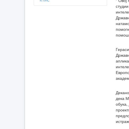
“ Овој
студии
интеле
Државн
натамо
помогн
помош 
Гераси
Државн
аплика
интеле
Европс
академ
Декано
дека М
обука,
проект
предло
истраж