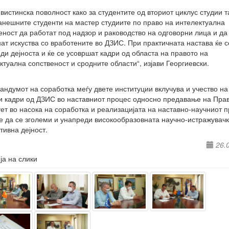
 вистинска поволност како за студентите од вториот циклус студии т
анешните студенти на мастер студиите по право на интелектуална
еност да работат под надзор и раководство на одговорни лица и да
ат искуства со вработените во ДЗИС. При практичната настава ќе с
ди дејноста и ќе се усовршат кадри од областа на правото на
ктуална сопственост и сродните области“, изјави Георгиевски.
ндумот на соработка меѓу двете институции вклучува и учество на
и кадри од ДЗИС во наставниот процес односно предавање на Пра
ет во насока на соработка и реализацијата на наставно-научниот п
е да се зголеми и унапреди високообразовната научно-истражувачк
тивна дејност.
26.
ја на слики