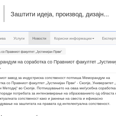
Заштити идеја, производ, дизајн...
а
ива
Услуги
Новости
Корисни информации
Експерт
со Правниот факултет „Јустинијан Први“
рандум на соработка со Правниот факултет „Јустини
“
иот завод за индустриска сопственост потпиша Меморандум на
тка со Правниот факултет „Јустинијан Први“ - Скопје, Универзитет „
и Методиј“ во Скопје. Потпишувањето на оваа меѓусебна соработка
 поради потребата за интензивирање на образованието од областа 
ктуалната сопственост како и јакнење на свеста и ефикасно
дување на заштитата на правата од интелектуална сопственост.