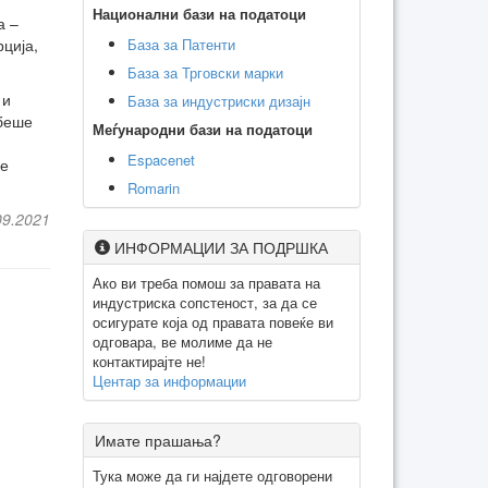
Национални бази на податоци
а –
База за Патенти
ција,
База за Трговски марки
 и
База за индустриски дизајн
 беше
Меѓународни бази на податоци
Espacenet
ше
Romarin
09.2021
ИНФОРМАЦИИ ЗА ПОДРШКА
Ако ви треба помош за правата на
индустриска сопстеност, за да се
осигурате која од правата повеќе ви
одговара, ве молиме да не
контактирајте не!
Центар за информации
Имате прашања?
Тука може да ги најдете одговорени