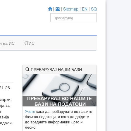
|
|
Sitemap
|
EN
|
SQ
и на ИС
KTИС
ПРЕБАРУВАЈ НАШИ БАЗИ
21-26
марки,
ја за
а
Учете
како да пребарувате во нашите
бази на податоци, и како да дојдете
авија
до вредните информации брзо и
мадали.
лесно!