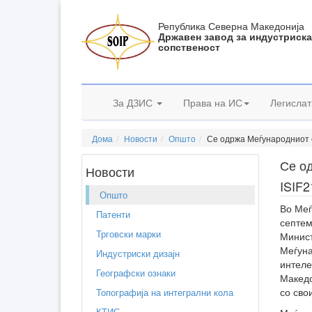
Република Северна Македонија
Државен завод за индустриск
сопственост
За ДЗИС
Права на ИС
Легислат
Дома
Новости
Општо
Се одржа Меѓународниот с
Се о
Новости
ISIF2
Општо
Во Меѓ
Патенти
септем
Трговски марки
Минист
Меѓуна
Индустриски дизајн
интеле
Географски ознаки
Македо
со сво
Топографија на интегрални кола
КТИС