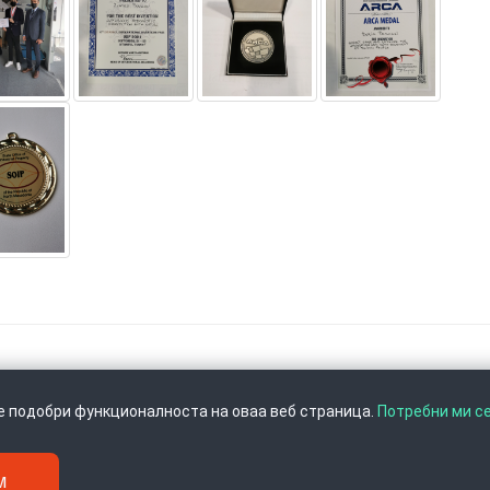
се подобри функционалноста на оваа веб страница.
Потребни ми с
м