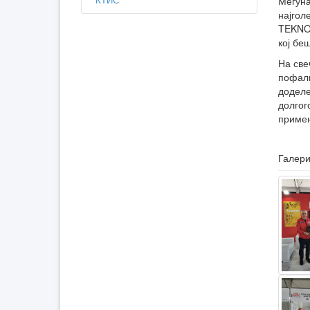
Меѓуна
најгол
TEKNOF
кој бе
На све
пофалн
доделе
долгог
примен
Галери