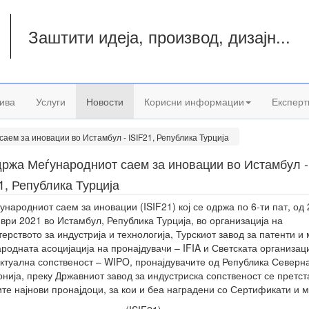
Заштити идеја, производ, дизајн...
а
ива
Услуги
Новости
Корисни информации
Експерт
аем за иновации во Истамбул - ISIF21, Република Турција
држа Меѓународниот саем за иновации во Истамбул -
1, Република Турција
ународниот саем за иновации (ISIF21) кој се одржа по 6-ти пат, од 
ври 2021 во Истамбул, Република Турција, во организација на
ерството за индустрија и технологија, Турскиот завод за патенти и 
родната асоцијација на пронајдувачи – IFIA и Светската организаци
ктуална сопственост – WIPO, пронајдувачите од Република Северн
нија, преку Државниот завод за индустриска сопственост се претст
ите најнови пронајдоци, за кои и беа наградени со Сертификати и 