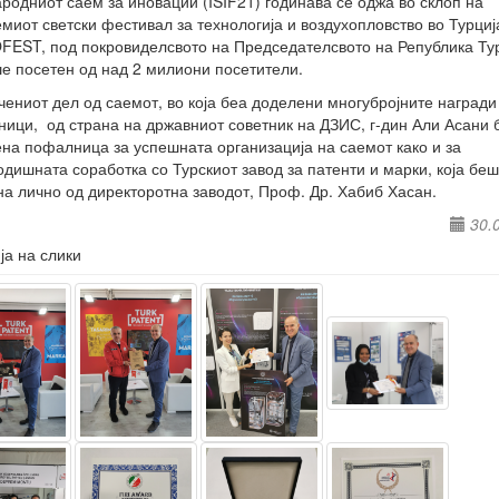
родниот саем за иновации (ISIF21) годинава се оджа во склоп на
емиот светски фестивал за технологија и воздухопловство во Турциј
EST, под покровиделсвото на Председателсвото на Република Тур
ше посетен од над 2 милиони посетители.
чениот дел од саемот, во која беа доделени многубројните награди
ици, од страна на државниот советник на ДЗИС, г-дин Али Асани
на пофалница за успешната организација на саемот како и за
одишната соработка со Турскиот завод за патенти и марки, која бе
а лично од директоротна заводот, Проф. Др. Хабиб Хасан.
30.
ја на слики