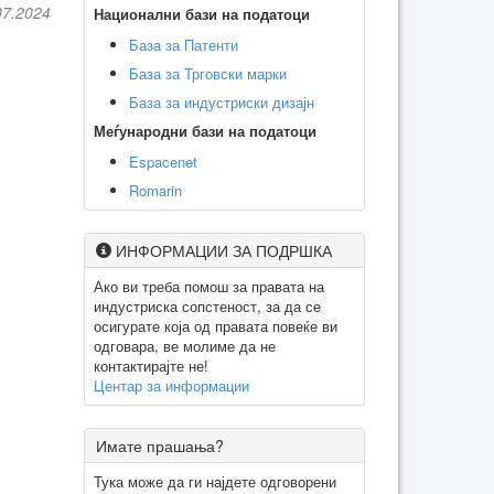
07.2024
Национални бази на податоци
База за Патенти
База за Трговски марки
База за индустриски дизајн
Меѓународни бази на податоци
Espacenet
Romarin
ИНФОРМАЦИИ ЗА ПОДРШКА
Ако ви треба помош за правата на
индустриска сопстеност, за да се
осигурате која од правата повеќе ви
одговара, ве молиме да не
контактирајте не!
Центар за информации
Имате прашања?
Тука може да ги најдете одговорени