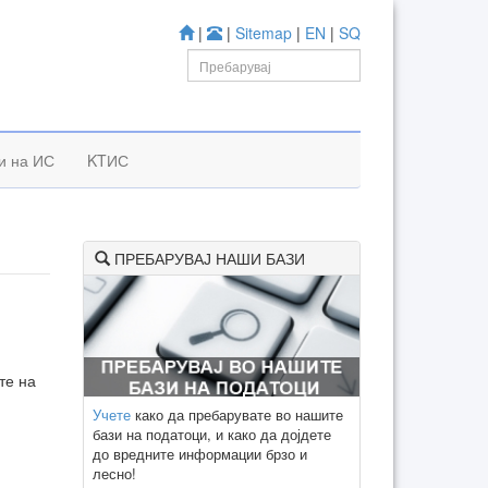
|
|
Sitemap
|
EN
|
SQ
и на ИС
KTИС
ПРЕБАРУВАЈ НАШИ БАЗИ
те на
Учете
како да пребарувате во нашите
бази на податоци, и како да дојдете
до вредните информации брзо и
лесно!