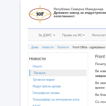
Република Северна Македонија
Државен завод за индустриск
сопственост
За ДЗИС
Права на ИС
Легислат
Дома
Новости
Патенти
Front Office - одржувањ
Front
Новости
Почиту
Општо
Ве изв
Патенти
заврш
Трговски марки
Ве зам
Индустриски дизајн
време 
Географски ознаки
Ви бла
Топографија на интегрални кола
Со поч
КТИС