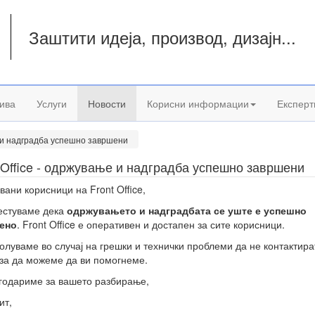
Заштити идеја, производ, дизајн...
а
ива
Услуги
Новости
Корисни информации
Експерт
е и надградба успешно завршени
 Office - одржување и надградба успешно завршени
вани корисници на Front Office,
естуваме дека
одржувањето и надградбата се уште е успешно
ено
. Front Office е оперативен и достапен за сите корисници.
олуваме во случај на грешки и технички проблеми да не контактира
за да можеме да ви помогнеме.
годариме за вашето разбирање,
ит,