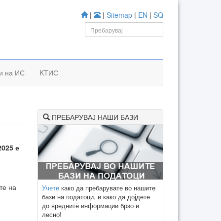
|
|
Sitemap
|
EN
|
SQ
и на ИС
KTИС
ПРЕБАРУВАЈ НАШИ БАЗИ
2025 е
те на
Учете
како да пребарувате во нашите
бази на податоци, и како да дојдете
до вредните информации брзо и
лесно!