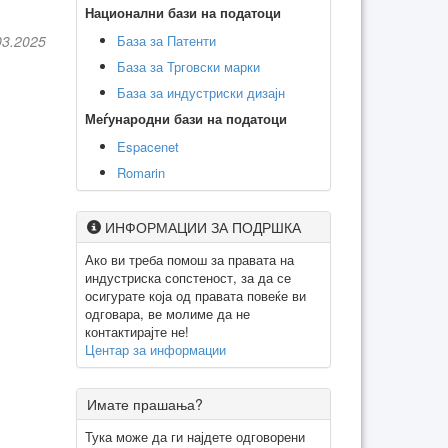
Национални бази на податоци
База за Патенти
03.2025
База за Трговски марки
База за индустриски дизајн
Меѓународни бази на податоци
Espacenet
Romarin
ИНФОРМАЦИИ ЗА ПОДРШКА
Ако ви треба помош за правата на
индустриска сопстеност, за да се
осигурате која од правата повеќе ви
одговара, ве молиме да не
контактирајте не!
Центар за информации
Имате прашања?
Тука може да ги најдете одговорени