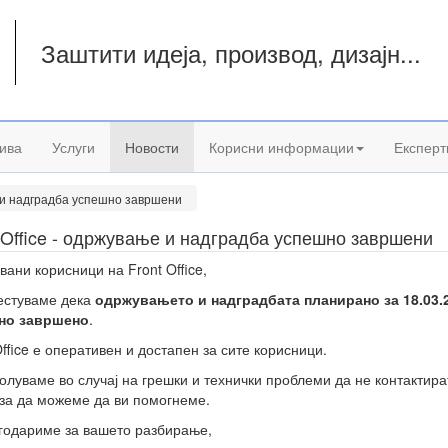
Заштити идеја, производ, дизајн...
а
ива
Услуги
Новости
Корисни информации
Експерт
е и надградба успешно завршени
 Office - одржување и надградба успешно завршени
вани корисници на Front Office,
естуваме дека
одржувањето и надградбата планирано за 18.03.
но завршено
.
Office е оперативен и достапен за сите корисници.
олуваме во случај на грешки и технички проблеми да не контактира
за да можеме да ви помогнеме.
годариме за вашето разбирање,