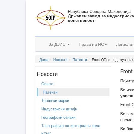
Република Северна Македонија
Државен завод за индустриск
сопственост
За ДЗИС
Права на ИС
Легислат
Дома
Новости
Патенти
Front Office - одржувањ
Front
Новости
Почиту
Општо
Ве изв
Патенти
успеш
Трговски марки
Front 
Индустриски дизајн
Ве зам
Географски ознаки
време 
Топографија на интегрални кола
Ви бла
КТИС