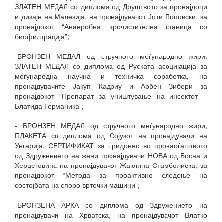
ЗЛАТЕН МЕДАЛ со диплома од Друштвото за пронајдоци
и дизајн на Малезија, на пронајдувачот Јоти Поповски, за
пронајдокот “Анаеробна прочистителна станица со
биофилтрација”;
-БРОНЗЕН МЕДАЛ од стручното меѓународно жири,
ЗЛАТЕН МЕДАЛ со диплома од Руската асоцијација за
меѓународна научна и техничка соработка, на
пронајдувачите Јакуп Кадриу и Арбен Зибери за
пронајдокот “Препарат за уништување на инсектот –
Блатида Германика”;
- БРОНЗЕН МЕДАЛ од стручното меѓународно жири,
ПЛАКЕТА со диплома од Сојузот на пронајдувачи на
Унгарија, СЕРТИФИКАТ за придонес во пронаоѓаштвото
од Здружението на жени пронајдувачи НОВА од Босна и
Херцеговина на пронајдувачот Жаклина Стамболиска, за
пронајдокот “Метода за проактивно следење на
состојбата на споро вртечки машини”;
-БРОНЗЕНА АРКА со диплома од Здружението на
пронајдувачи на Хрватска, на пронајдувачот Влатко