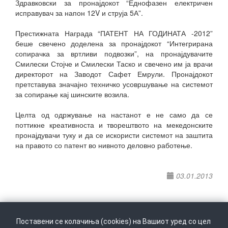
Здравковски за пронајдокот “Еднофазен електричен
исправувач за напон 12V и струја 5А”.
Престижната Награда “ПАТЕНТ НА ГОДИНАТА -2012”
беше свечено доделена за пронајдокот “Интегрирана
сопирачка за вртливи подвозки”, на пронајдувачите
Смилески Стојче и Смилески Таско и свечено им ја врачи
директорот на Заводот Сафет Емрули. Пронајдокот
претставува значајно техничко усовршување на системот
за сопирање кај шинските возила.
Целта од одржување на настанот е не само да се
поттикне креативноста и творештвото на мекедонските
пронајдувачи туку и да се искористи системот на заштита
на правото со патент во нивното деловно работење.
03.01.2013
Поставени се колачиња (cookies) на Вашиот уред со цел