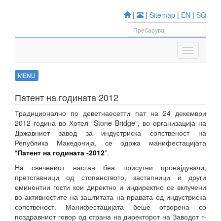
|
|
Sitemap
|
EN
|
SQ
MENU
Патент на годината 2012
Традиционално по деветнаесетти пат на 24 декември
2012 година во Хотел “Stone Bridge”, во организација на
Државниот завод за индустриска сопственост на
Република Македонија, се одржа манифестацијата
“
Патент на годината -2012
”
.
На свечениот настан беа присутни пронајдувачи,
претставници од стопанството, застапници и други
еминентни гости кои директно и индиректно се вклучени
во активностите на заштитата на правата од индустриска
сопственост. Манифестацијата беше отворена со
поздравниот говор од страна на директорот на Заводот г-