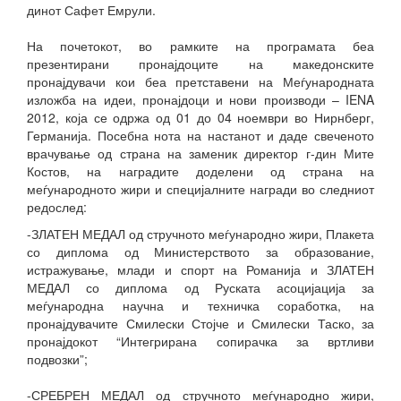
динот Сафет Емрули.
На почетокот, во рамките на програмата беа
презентирани пронајдоците на македонските
пронајдувачи кои беа претставени на Меѓународната
изложба на идеи, пронајдоци и нови производи – IENA
2012, која се одржа од 01 до 04 ноември во Нирнберг,
Германија. Посебна нота на настанот и даде свеченото
врачување од страна на заменик директор г-дин Мите
Костов, на наградите доделени од страна на
меѓународното жири и специјалните награди во следниот
редослед:
-ЗЛАТЕН МЕДАЛ од стручното меѓународно жири, Плакета
со диплома од Министерството за образование,
истражување, млади и спорт на Романија и ЗЛАТЕН
МЕДАЛ со диплома од Руската асоцијација за
меѓународна научна и техничка соработка, на
пронајдувачите Смилески Стојче и Смилески Таско, за
пронајдокот “Интегрирана сопирачка за вртливи
подвозки”;
-СРЕБРЕН МЕДАЛ од стручното меѓународно жири,