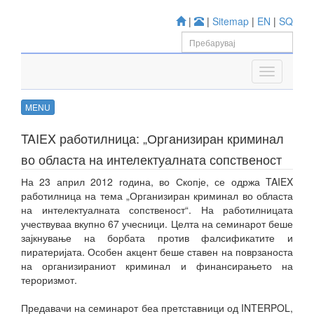
|
|
Sitemap
|
EN
|
SQ
MENU
TAIEX работилница: „Организиран криминал
во областа на интелектуалната сопственост
На 23 април 2012 година, во Скопје, се одржа TAIEX
работилница на тема „Организиран криминал во областа
на интелектуалната сопственост“. На работилницата
учествуваа вкупно 67 учесници. Целта на семинарот беше
зајкнување на борбата против фалсификатите и
пиратеријата. Особен акцент беше ставен на поврзаноста
на организираниот криминал и финансирањето на
тероризмот.
Предавачи на семинарот беа претставници од INTERPOL,