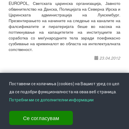
EUROPOL, Светската царинска организација, Јавното
обвинителство на Данска, Полицијата на Северна Ирска и
Царинската администрација на Луксембург.
Презентирањето на начините на следење на каналите на
фалсификатите и пиратеријата беше во насока на
поттикнување на капацитетите на институциите за
соработка со меѓународните тела заради поефикасно
сузбивање на криминалот во областа на интелектуалната
сопственост.
23.04.2012
Поставени се колачиња (cookies) на Вашиот уред со цел
да се подобри функционалноста на оваа веб страница.
Следете не на
Врати се горе
Потребни ми се дополнителни информации
Се согласувам
Ул. Даме Груев 14, Катна гаража Беко на 1-виот кат, 1000 Скопје,