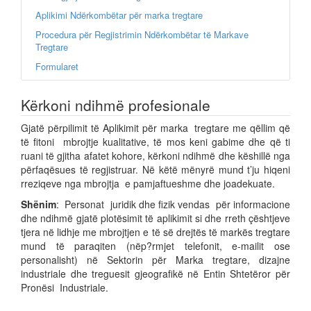
Aplikimi Ndërkombëtar për marka tregtare
Procedura për Regjistrimin Ndërkombëtar të Markave
Tregtare
Formularet
Kërkoni ndihmë profesionale
Gjatë përpilimit të Aplikimit për marka tregtare me qëllim që
të fitoni mbrojtje kualitative, të mos keni gabime dhe që ti
ruani të gjitha afatet kohore, kërkoni ndihmë dhe këshillë nga
përfaqësues të regjistruar. Në këtë mënyrë mund t’ju hiqeni
rreziqeve nga mbrojtja e pamjaftueshme dhe joadekuate.
Shënim
: Personat juridik dhe fizik vendas për informacione
dhe ndihmë gjatë plotësimit të aplikimit si dhe rreth çështjeve
tjera në lidhje me mbrojtjen e të së drejtës të markës tregtare
mund të paraqiten (nëp?rmjet telefonit, e-mailit ose
personalisht) në Sektorin për Marka tregtare, dizajne
industriale dhe treguesit gjeografikë në Entin Shtetëror për
Pronësi Industriale.