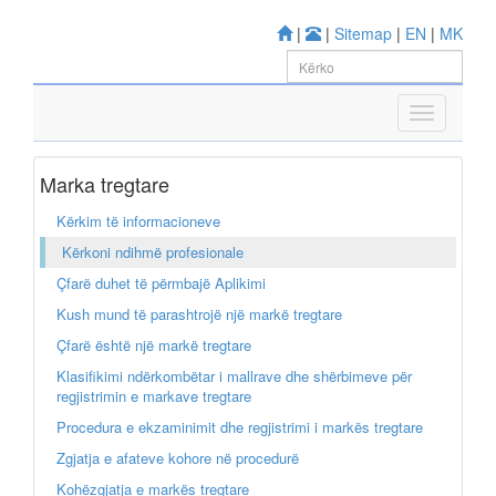
|
|
Sitemap
|
EN
|
MK
Marka tregtare
Kërkim të informacioneve
Kërkoni ndihmë profesionale
Çfarë duhet të përmbajë Aplikimi
Kush mund të parashtrojë një markë tregtare
Çfarë është një markë tregtare
Klasifikimi ndërkombëtar i mallrave dhe shërbimeve për
regjistrimin e markave tregtare
Procedura e ekzaminimit dhe regjistrimi i markës tregtare
Zgjatja e afateve kohore në procedurë
Kohëzgjatja e markës tregtare