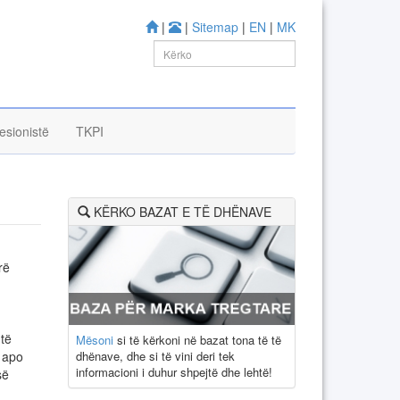
|
|
Sitemap
|
EN
|
MK
esionistë
TKPI
KËRKO BAZAT E TË DHËNAVE
rë
 të
Mësoni
si të kërkoni në bazat tona të të
dhënave, dhe si të vini deri tek
e apo
informacioni i duhur shpejtë dhe lehtë!
së