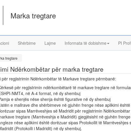
Marka tregtare
acioni
Shërbime
Lajme
Informata të dobishme
PI Prof
ka tregtare
kimi Ndërkombëtar për marka tregtare
i për regjistrimin Ndërkombëtar të Markave tregtare përmbanë:
Kërkesë për regjistrimin ndërkombëtarë të markave tregtare në formula
ESHPI-NMT4, në A-4 format, në dy shembuj
Pamja e shenjës nëse shenja është figurative në dy shembuj
Listën e mallrave dhe shërbimeve në gjuhën frenge nëse aplikimi është
dorëzuar sipas Marrëveshjes së Madridit për regjistrimin Ndërkombëtar
markave tregtare (Marrëveshja e Madridit) gjegjësisht në gjuhën freng
angleze nëse aplikimi është dorëzuar sipas Protokollit të Marrëveshjes 
Madridit (Protokolli i Madridit) në dy shembuj.