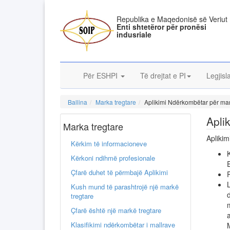
Republika e Maqedonisë së Veriut
Enti shtetëror për pronësi
indusriale
Për ESHPI
Të drejtat e PI
Legjisl
Ballina
Marka tregtare
Aplikimi Ndërkombëtar për mar
Apli
Marka tregtare
Aplikim
Kërkim të informacioneve
Kërkoni ndihmë profesionale
Çfarë duhet të përmbajë Aplikimi
Kush mund të parashtrojë një markë
tregtare
Çfarë është një markë tregtare
Klasifikimi ndërkombëtar i mallrave