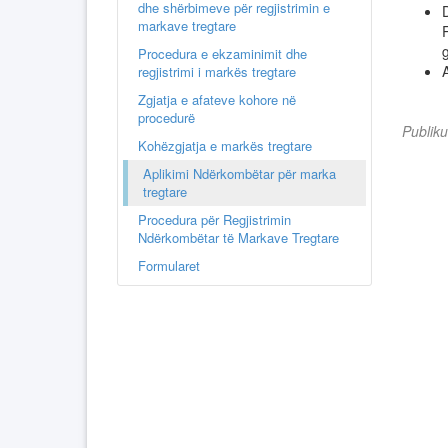
dhe shërbimeve për regjistrimin e
markave tregtare
g
Procedura e ekzaminimit dhe
regjistrimi i markës tregtare
Zgjatja e afateve kohore në
procedurë
Publik
Kohëzgjatja e markës tregtare
Aplikimi Ndërkombëtar për marka
tregtare
Procedura për Regjistrimin
Ndërkombëtar të Markave Tregtare
Formularet