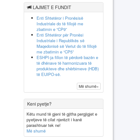
LAJMET E FUNDIT
Enti Shtetëror i Pronësisë
Industriale do të fillojë me
zbatimin e “CP9”
Enti Shtetëror për Pronësi
Industriale i Republikës së
Maqedonisë së Veriut do të fillojë
me zbatimin e “CP5”
ESHPI-ja fillon të përdorë bazën e
të dhënave të harmonizuara të
produkteve dhe shërbimeve (HDB)
të EUIPO-së.
Më shumë»
Keni pyetje?
Këtu mund të gjeni të gjitha pergjigjet e
pyetjeve të cilat njerëzit i kanë
parashtruar tek ne!
Më shumë