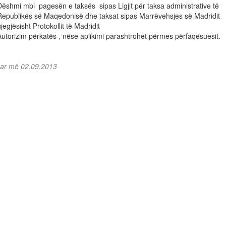
Dëshmi mbi pagesën e taksës sipas Ligjit për taksa administrative të
Republikës së Maqedonisë dhe taksat sipas Marrëvehsjes së Madridit
jegjësisht Protokollit të Madridit
Autorizim përkatës , nëse aplikimi parashtrohet përmes përfaqësuesit.
uar më 02.09.2013