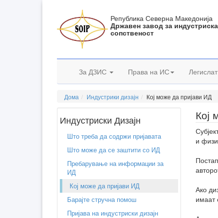
Република Северна Македонија
Државен завод за индустриск
сопственост
За ДЗИС
Права на ИС
Легислат
Дома
Индустрики дизајн
Кој може да пријави ИД
Кој 
Индустриски Дизајн
Субјек
Што треба да содржи пријавата
и физи
Што може да се заштити со ИД
Постап
Пребарување на информации за
авторо
ИД
Кој може да пријави ИД
Ако ди
имаат 
Барајте стручна помош
Пријава на индустриски дизајн