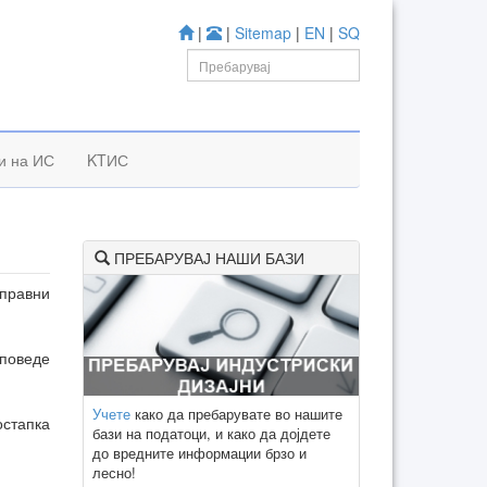
|
|
Sitemap
|
EN
|
SQ
и на ИС
KTИС
ПРЕБАРУВАЈ НАШИ БАЗИ
 правни
 поведе
Учете
како да пребарувате во нашите
остапка
бази на податоци, и како да дојдете
до вредните информации брзо и
лесно!