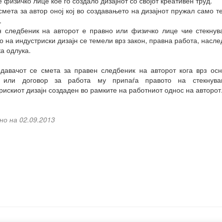
е физичко лице кое го создало дизајнот со својот креативен труд.
смета за автор оној кој во создавањето на дизајнот пружал само т
.
 следбеник на авторот е правно или физичко лице чие стекну
о на индустриски дизајн се темели врз закон, правна работа, насл
ка одлука.
давачот се смета за правен следбеник на авторот кога врз ос
, или договор за работа му припаѓа правото на стекнув
рискиот дизајн создаден во рамките на работниот однос на авторот
но на 02.09.2013