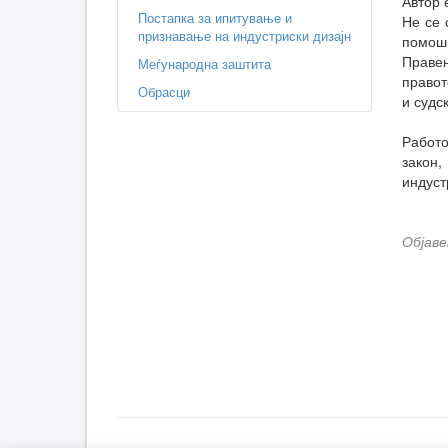
Автор 
Постапка за ипитување и
Не се 
признавање на индустриски дизајн
помош
Правен
Меѓународна заштита
правот
Обрасци
и судс
Работо
закон
индуст
Објаве