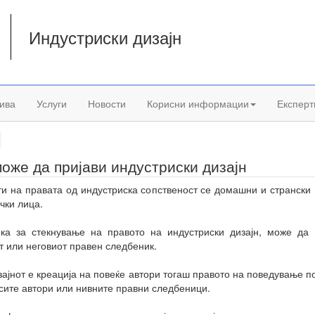
Индустриски дизајн
а
ива
Услуги
Новости
Корисни информации
Експерт
може да пријави индустриски дизајн
ти на правата од индустриска сопственост се домашни и странски
чки лица.
ка за стекнување на правото на индустриски дизајн, може да
т или неговиот правен следбеник.
зајнот е креација на повеќе автори тогаш правото на поведување п
сите автори или нивните правни следбеници.