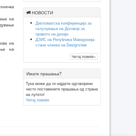
ехничка
НОВОСТИ
вање на
Дипломатска конференција за
едување
склучување на Договор за
правото на дизајн
ДЗИС на Република Македонија
нова на
стана членка на Designview
ање на
.
Читај повеќе»
Имате прашања?
Тука може да ги најдете одговорени
често поставените прашања од страна
на луѓето!
Читај повеќе